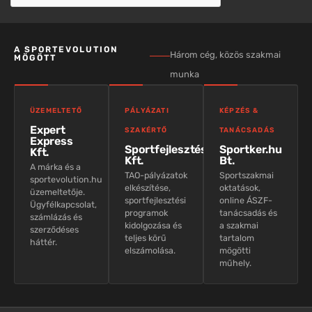
A SPORTEVOLUTION
Három cég, közös szakmai
MÖGÖTT
munka
ÜZEMELTETŐ
PÁLYÁZATI
KÉPZÉS &
Expert
SZAKÉRTŐ
TANÁCSADÁS
Express
Sportfejlesztés
Sportker.hu
Kft.
Kft.
Bt.
A márka és a
TAO-pályázatok
Sportszakmai
sportevolution.hu
elkészítése,
oktatások,
üzemeltetője.
sportfejlesztési
online ÁSZF-
Ügyfélkapcsolat,
programok
tanácsadás és
számlázás és
kidolgozása és
a szakmai
szerződéses
teljes körű
tartalom
háttér.
elszámolása.
mögötti
műhely.