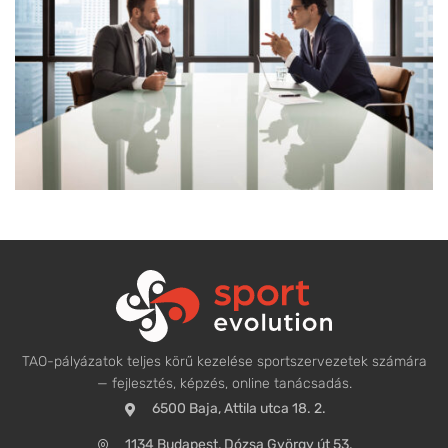
Lorem Ipsum is simply dummy text of the printing and
typesetting industry. Lorem Ipsum...
View More
TAO-pályázatok teljes körű kezelése sportszervezetek számára
— fejlesztés, képzés, online tanácsadás.
6500 Baja, Attila utca 18. 2.
1134 Budapest, Dózsa György út 53.