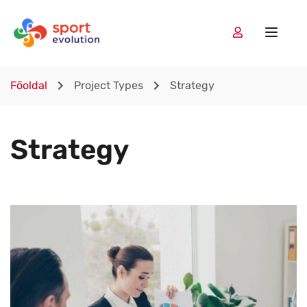
Főoldal
Project Types
Strategy
Strategy
On the other hand, we denounce with righteous