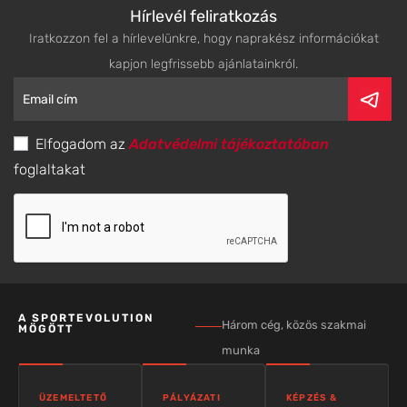
Hírlevél feliratkozás
Iratkozzon fel a hírlevelünkre, hogy naprakész információkat
kapjon legfrissebb ajánlatainkról.
Elfogadom az
Adatvédelmi tájékoztatóban
foglaltakat
A SPORTEVOLUTION
Három cég, közös szakmai
MÖGÖTT
munka
ÜZEMELTETŐ
PÁLYÁZATI
KÉPZÉS &