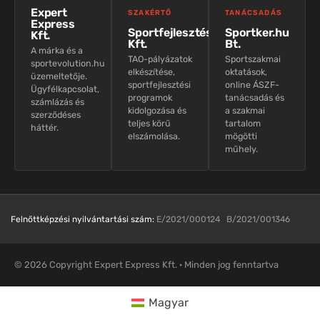
Expert
SZAKÉRTŐ
TANÁCSADÁS
Express
Sportfejlesztés
Sportker.hu
Kft.
Kft.
Bt.
A márka és a
TAO-pályázatok
Sportszakmai
sportevolution.hu
elkészítése,
oktatások,
üzemeltetője.
sportfejlesztési
online ÁSZF-
Ügyfélkapcsolat,
programok
tanácsadás és
számlázás és
kidolgozása és
a szakmai
szerződéses
teljes körű
tartalom
háttér.
elszámolása.
mögötti
műhely.
Felnőttképzési nyilvántartási szám:
E/2021/000124 B/2021/001346
© 2026 Copyright Expert Express Kft. · Minden jog fenntartva
Magyar