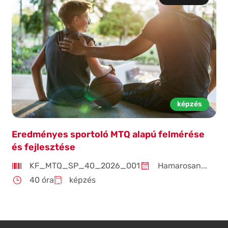
képzés
Eredményes sportoló MTQ alapú felmérése
és fejlesztése
KF_MTQ_SP_40_2026_001
Hamarosan...
40 óra
képzés