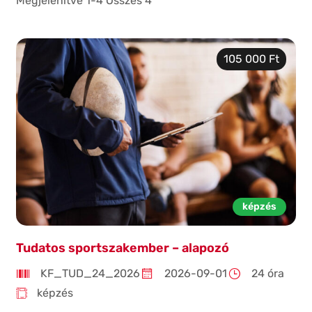
Megjelenítve 1-4 Összes 4
105 000 Ft
képzés
Tudatos sportszakember – alapozó
KF_TUD_24_2026
2026-09-01
24 óra
képzés