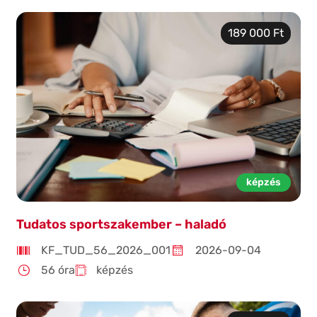
189 000 Ft
képzés
Tudatos sportszakember – haladó
KF_TUD_56_2026_001
2026-09-04
56 óra
képzés