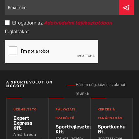
Elfogadom az
Adatvédelmi tájékoztatóban
foglaltakat
A SPORTEVOLUTION
Három cég, közös szakmai
MÖGÖTT
munka
ÜZEMELTETŐ
PÁLYÁZATI
KÉPZÉS &
Expert
SZAKÉRTŐ
TANÁCSADÁS
Express
Sportfejlesztés
Sportker.hu
Kft.
Kft.
Bt.
A márka és a
TAO-pályázatok
Sportszakmai