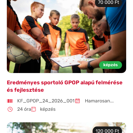
70 000 Ft
képzés
Eredményes sportoló GPOP alapú felmérése
és fejlesztése
KF_GPOP_24_2026_001
Hamarosan...
24 óra
képzés
120 000 Ft