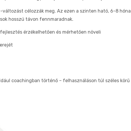
d-változást célozzák meg. Az ezen a szinten ható, 6-8 hóna
ások hosszú távon fennmaradnak.
 fejlesztés érzékelhetően és mérhetően növeli
erejét
ldául coachingban történő – felhasználáson túl széles körű