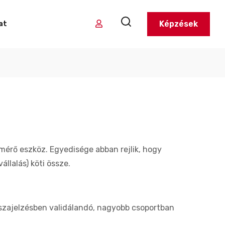
Képzések
at
t mérő eszköz. Egyedisége abban rejlik, hogy
állalás) köti össze.
szajelzésben validálandó, nagyobb csoportban