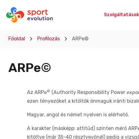
Szolgáltatások
Főoldal
Profilozás
ARPe©
ARPe©
©
Az ARP
e
(Authority Responsibility Power
expa
ezen tényezőket a kitöltők önmaguk iránti bizalmá
Magyar, angol és német nyelven is elérhető.
A karakter (másképp: attitűd) szinten mérő ARP
kitöltve (már 35-40 résztvevőnél) pedig a vizsgá