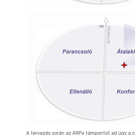
A tervezés során az ARP
e
támpontot ad úgy a cso