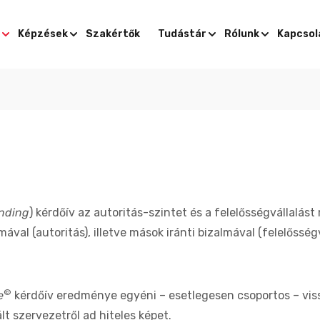
Képzések
Szakértők
Tudástár
Rólunk
Kapcsol
nding
) kérdőív az autoritás-szintet és a felelősség­vállalás
val (autoritás), illetve mások iránti bizalmával (felelősségv
©
e
kérdőív eredménye egyéni – esetlegesen csoportos – vis
lt szervezetről ad hiteles képet.