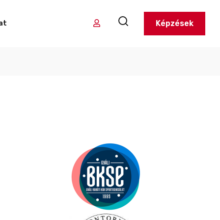
Képzések
at