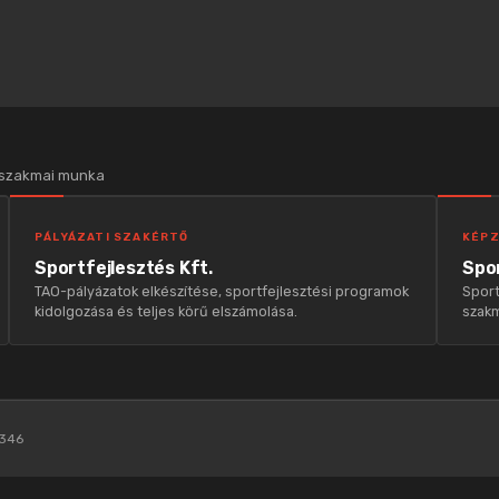
 szakmai munka
PÁLYÁZATI SZAKÉRTŐ
KÉPZ
Sportfejlesztés Kft.
Spor
TAO-pályázatok elkészítése, sportfejlesztési programok
Sport
kidolgozása és teljes körű elszámolása.
szakm
346