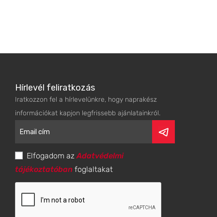
Hírlevél feliratkozás
Iratkozzon fel a hírlevelünkre, hogy naprakész
információkat kapjon legfrissebb ajánlatainkról.
Elfogadom az
Adatvédelmi
tájékoztatóban
foglaltakat