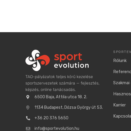
SPORTE
Rólunk
Referenc
TAO-pályázatok teljes körű kezelése
Szakmai 
sportszervezetek számára — fejlesztés,
képzés, online tanácsadás.
Hasznos 
6500 Baja, Attila utca 18. 2.
Karrier
1134 Budapest, Dózsa György út 53.
Kapcsol
+36 20 376 5650
info@sportevolution.hu