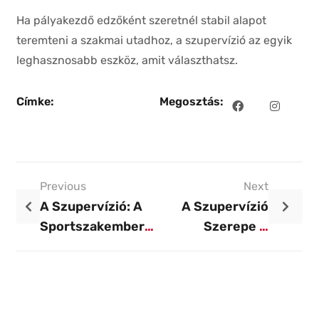
Ha pályakezdő edzőként szeretnél stabil alapot
teremteni a szakmai utadhoz, a szupervízió az egyik
leghasznosabb eszköz, amit választhatsz.
Címke:
Megosztás:
Previous
Next
A Szupervízió: A
A Szupervízió
Sportszakemberek
Szerepe A
Titkos „erőnléti
Tapasztalt Edzők
Edzése” A Szakmai
Életében
Fejlődéshez