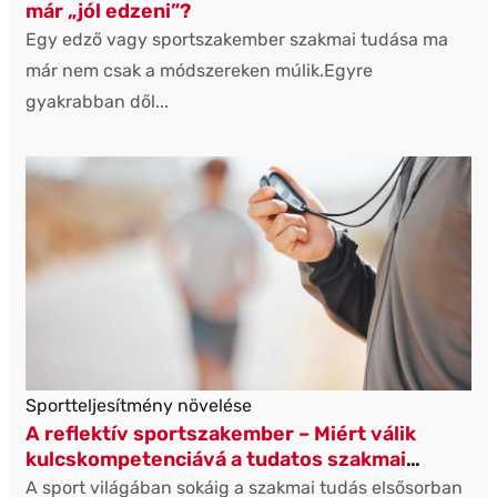
már „jól edzeni”?
Egy edző vagy sportszakember szakmai tudása ma
már nem csak a módszereken múlik.Egyre
gyakrabban dől...
Sportteljesítmény növelése
A reflektív sportszakember – Miért válik
kulcskompetenciává a tudatos szakmai
működés?
A sport világában sokáig a szakmai tudás elsősorban