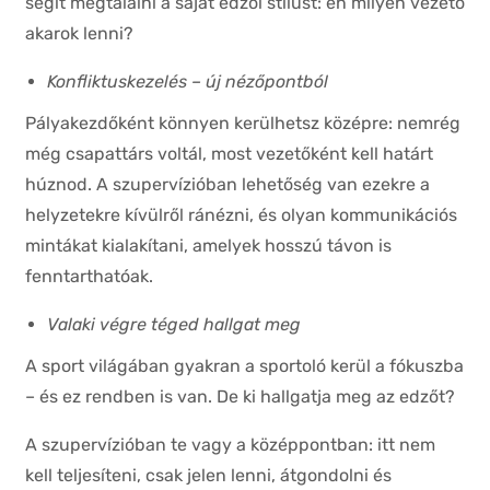
segít megtalálni a saját edzői stílust: én milyen vezető
akarok lenni?
Konfliktuskezelés – új nézőpontból
Pályakezdőként könnyen kerülhetsz középre: nemrég
még csapattárs voltál, most vezetőként kell határt
húznod. A szupervízióban lehetőség van ezekre a
helyzetekre kívülről ránézni, és olyan kommunikációs
mintákat kialakítani, amelyek hosszú távon is
fenntarthatóak.
Valaki végre téged hallgat meg
A sport világában gyakran a sportoló kerül a fókuszba
– és ez rendben is van. De ki hallgatja meg az edzőt?
A szupervízióban te vagy a középpontban: itt nem
kell teljesíteni, csak jelen lenni, átgondolni és