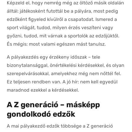
Képzeld el, hogy nemrég még az öltöző másik oldalán
álltál: játékosként futottál be a pályára, most pedig
edzőként figyeled kívülről a csapatodat. Ismered a
sport világát, tudod, milyen érzés veszíteni vagy
győzni, tudod, mit várnak a sportolók az edzőjüktől.
És mégis: most valami egészen mást tanulsz.
A pályakezdés egy érzékeny időszak – tele
bizonytalansággal, önértékelési kérdésekkel, és olyan
szerepelvárásokkal, amelyekhez még nem nőttél fel.
Ez teljesen rendben van. A jó hír: nem kell egyedül
maradnod ezekkel a kérdésekkel.
A Z generáció – másképp
gondolkodó edzők
A mai pályakezdő edzők többsége a Z generáció