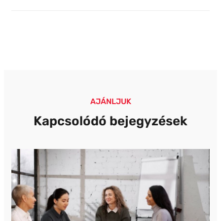
Képzéseket – És
A
Miért
Projektszemlélet
Kulcsfontosságúak
A TAO
A
Beruházásoknál?
Sportszervezetek
Számára?
AJÁNLJUK
Kapcsolódó bejegyzések