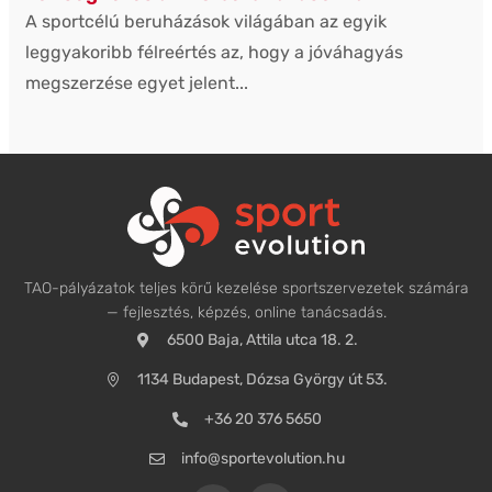
A sportcélú beruházások világában az egyik
leggyakoribb félreértés az, hogy a jóváhagyás
megszerzése egyet jelent...
TAO-pályázatok teljes körű kezelése sportszervezetek számára
— fejlesztés, képzés, online tanácsadás.
6500 Baja, Attila utca 18. 2.
1134 Budapest, Dózsa György út 53.
+36 20 376 5650
info@sportevolution.hu