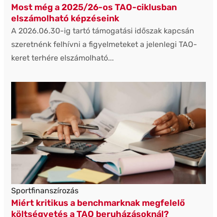
Most még a 2025/26-os TAO-ciklusban
elszámolható képzéseink
A 2026.06.30-ig tartó támogatási időszak kapcsán
szeretnénk felhívni a figyelmeteket a jelenlegi TAO-
keret terhére elszámolható...
Sportfinanszírozás
Miért kritikus a benchmarknak megfelelő
költségvetés a TAO beruházásoknál?