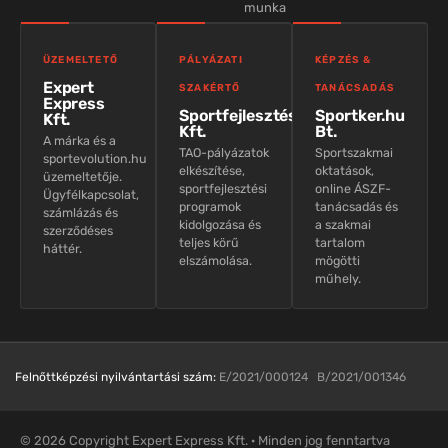
munka
ÜZEMELTETŐ
PÁLYÁZATI
KÉPZÉS &
Expert
SZAKÉRTŐ
TANÁCSADÁS
Express
Sportfejlesztés
Sportker.hu
Kft.
Kft.
Bt.
A márka és a
TAO-pályázatok
Sportszakmai
sportevolution.hu
elkészítése,
oktatások,
üzemeltetője.
sportfejlesztési
online ÁSZF-
Ügyfélkapcsolat,
programok
tanácsadás és
számlázás és
kidolgozása és
a szakmai
szerződéses
teljes körű
tartalom
háttér.
elszámolása.
mögötti
műhely.
Felnőttképzési nyilvántartási szám:
E/2021/000124 B/2021/001346
© 2026 Copyright Expert Express Kft. · Minden jog fenntartva