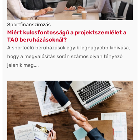
Sportfinanszírozás
Miért kulcsfontosságú a projektszemlélet a
TAO beruházásoknál?
A sportcélú beruházások egyik legnagyobb kihívása,
hogy a megvalósítás során számos olyan tényező
jelenik meg,...