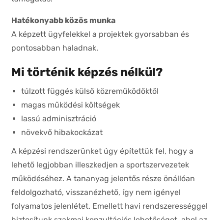
Hatékonyabb közös munka
A képzett ügyfelekkel a projektek gyorsabban és
pontosabban haladnak.
Mi történik képzés nélkül?
túlzott függés külső közreműködőktől
magas működési költségek
lassú adminisztráció
növekvő hibakockázat
A képzési rendszerünket úgy építettük fel, hogy a
lehető legjobban illeszkedjen a sportszervezetek
működéséhez. A tananyag jelentős része önállóan
feldolgozható, visszanézhető, így nem igényel
folyamatos jelenlétet. Emellett havi rendszerességgel
biztosítunk szakmai konzultációs lehetőséget, ahol az