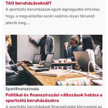
TAO beruházásoknál?
A sportcélú beruházások egyik legnagyobb kihívása,
hogy a megvalósítás során számos olyan tényező
jelenik meg,...
Sportfinanszírozás
Politikai és finanszírozási változások hatása a
sportcélú beruházásokra
A sportcélú beruházások finanszírozási környezete az