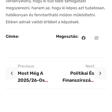
versenyelőny, hogy ki tud több támogatást
megszerezni, hanem az, hogy ki képes azt tudatosan,
hatékonyan és fenntartható módon működtetni.
Ebben adnak valódi értéket a képzések.
Címke:
Megosztás:
Previous
Next
Most Még A
Politikai És
2025/26-Os
Finanszírozási
TAO-Ciklusban
Változások
Elszámolható
Hatása A
Képzéseink
Sportcélú
Beruházásokra