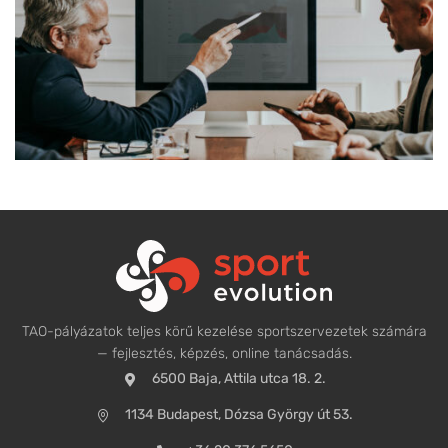
Lorem Ipsum is simply dummy text of the printing and
typesetting industry. Lorem Ipsum...
View More
TAO-pályázatok teljes körű kezelése sportszervezetek számára
— fejlesztés, képzés, online tanácsadás.
6500 Baja, Attila utca 18. 2.
1134 Budapest, Dózsa György út 53.