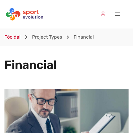
Főoldal
Project Types
Financial
Financial
Lorem Ipsum is simply dummy text of the printing and