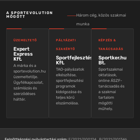
A SPORTEVOLUTION
Három cég, közös szakmai
MÖGÖTT
munka
ÜZEMELTETŐ
PÁLYÁZATI
KÉPZÉS &
Expert
SZAKÉRTŐ
TANÁCSADÁS
Express
Sportfejlesztés
Sportker.hu
Kft.
Kft.
Bt.
A márka és a
TAO-pályázatok
Sportszakmai
sportevolution.hu
elkészítése,
oktatások,
üzemeltetője.
sportfejlesztési
online ÁSZF-
Ügyfélkapcsolat,
programok
tanácsadás és
számlázás és
kidolgozása és
a szakmai
szerződéses
teljes körű
tartalom
háttér.
elszámolása.
mögötti
műhely.
Felnőttképzési nyilvántartási szám:
E/2021/000124 B/2021/001346