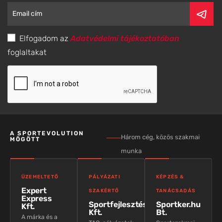
Elfogadom az
Adatvédelmi tájékoztatóban
foglaltakat
A SPORTEVOLUTION
Három cég, közös szakmai
MÖGÖTT
munka
ÜZEMELTETŐ
PÁLYÁZATI
KÉPZÉS &
Expert
SZAKÉRTŐ
TANÁCSADÁS
Express
Sportfejlesztés
Sportker.hu
Kft.
Kft.
Bt.
A márka és a