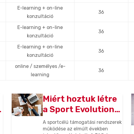
E-learning + on-line
36
konzultáció
E-learning + on-line
36
konzultáció
E-learning + on-line
36
konzultáció
online / személyes /e-
36
learning
Miért hoztuk létre
a Sport Evolution
képzéseket – és
A sportcélú támogatási rendszerek
miért
működése az elmúlt években