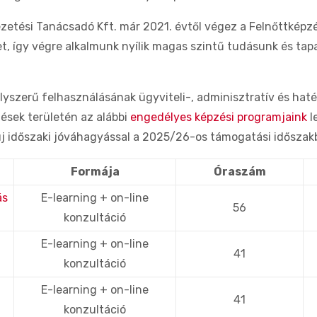
etési Tanácsadó Kft. már 2021. évtől végez a Felnőttképzésrő
t, így végre alkalmunk nyílik magas szintű tudásunk és ta
lyszerű felhasználásának ügyviteli-, adminisztratív és ha
ések területén az alábbi
engedélyes képzési programjaink
l
j időszaki jóváhagyással a 2025/26-os támogatási időszakb
Formája
Óraszám
ás
E-learning + on-line
56
konzultáció
E-learning + on-line
41
konzultáció
E-learning + on-line
41
konzultáció