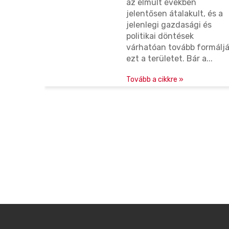
ámos
az elmúlt években
sportcélú
eg,
jelentősen átalakult, és a
n
jelenlegi gazdasági és
nál?
beruházásokr
politikai döntések
...
várhatóan tovább formálj
ezt a területet. Bár a...
Tovább a cikkre »