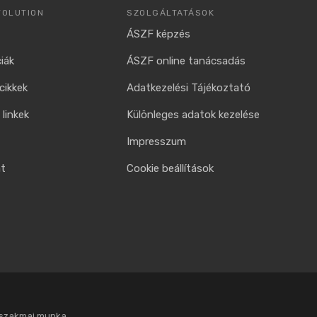
VOLUTION
SZOLGÁLTATÁSOK
ÁSZF képzés
iák
ÁSZF online tanácsadás
cikkek
Adatkezelési Tájékoztató
linkek
Különleges adatok kezelése
Impresszum
at
Cookie beállítások
 szakmai munka