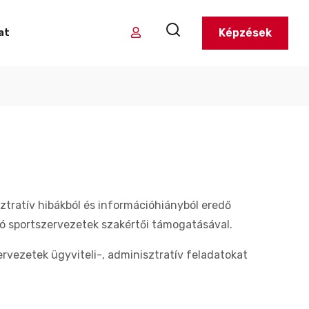
Képzések
at
tratív hibákból és információhiányból eredő
ó sportszervezetek szakértői támogatásával.
vezetek ügyviteli-, adminisztratív feladatokat