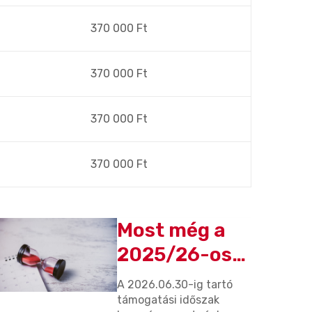
370 000 Ft
370 000 Ft
370 000 Ft
370 000 Ft
Most még a
2025/26-os
TAO-
A 2026.06.30-ig tartó
ciklusban
támogatási időszak