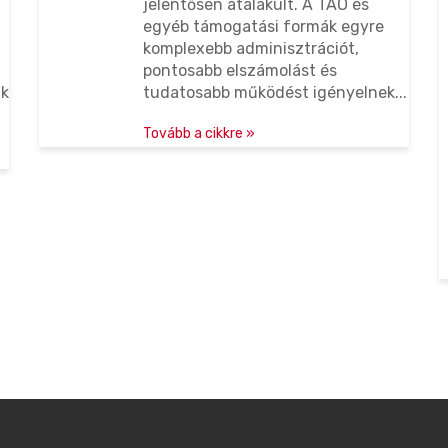
jelentősen átalakult. A TAO és
kulcsfontosságúak
egyéb támogatási formák egyre
komplexebb adminisztrációt,
a
a sportszervezetek
pontosabb elszámolást és
számára?
ák
tudatosabb működést igényelnek...
Tovább a cikkre »