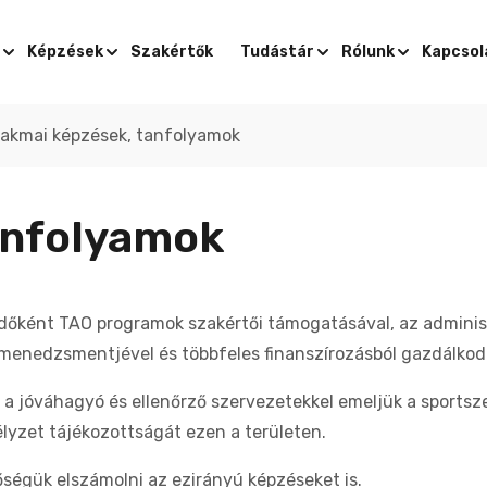
Képzések
Szakértők
Tudástár
Rólunk
Kapcsol
akmai képzések, tanfolyamok
anfolyamok
dőként TAO programok szakértői támogatásával, az adminisz
menedzsmentjével és többfeles finanszírozásból gazdálkod
jóváhagyó és ellenőrző szervezetekkel emeljük a sportszer
yzet tájékozottságát ezen a területen.
ségük elszámolni az ezirányú képzéseket is.