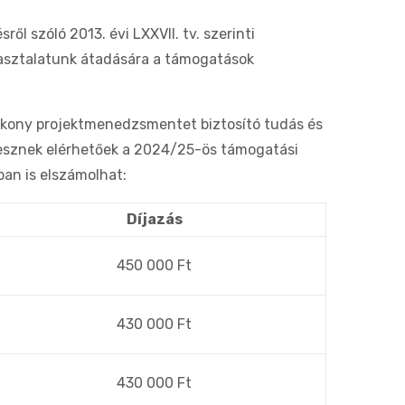
l szóló 2013. évi LXXVII. tv. szerinti
pasztalatunk átadására a támogatások
tékony projektmenedzsmentet biztosító tudás és
esznek elérhetőek a 2024/25-ös támogatási
an is elszámolhat:
Díjazás
450 000 Ft
430 000 Ft
430 000 Ft