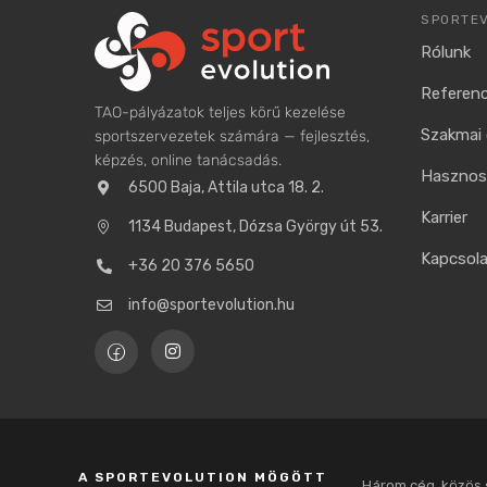
SPORTE
Rólunk
Referenc
TAO-pályázatok teljes körű kezelése
Szakmai 
sportszervezetek számára — fejlesztés,
képzés, online tanácsadás.
Hasznos 
6500 Baja, Attila utca 18. 2.
Karrier
1134 Budapest, Dózsa György út 53.
Kapcsol
+36 20 376 5650
info@sportevolution.hu
A SPORTEVOLUTION MÖGÖTT
Három cég, közös