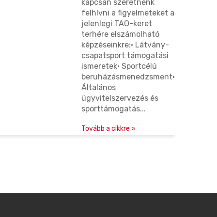
kapcsán szeretnénk
elszámolható
felhívni a figyelmeteket a
jelenlegi TAO-keret
képzéseink
terhére elszámolható
képzéseinkre:• Látvány-
csapatsport támogatási
ismeretek• Sportcélú
beruházásmenedzsment•
Általános
ügyvitelszervezés és
sporttámogatás...
Tovább a cikkre »