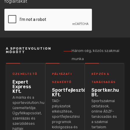
foglaltakat
A SPORTEVOLUTION
Három cég, közös szakmai
MÖGÖTT
munka
ÜZEMELTETŐ
PÁLYÁZATI
KÉPZÉS &
Expert
SZAKÉRTŐ
TANÁCSADÁS
Express
Sportfejlesztés
Sportker.hu
Kft.
Kft.
Bt.
A márka és a
TAO-
Sportszakmai
sportevolution.hu
pályázatok
oktatások,
üzemeltetője.
elkészítése,
online ÁSZF-
Ügyfélkapcsolat,
sportfejlesztési
tanácsadás és
számlázás és
programok
a szakmai
szerződéses
kidolgozása és
tartalom
háttér.