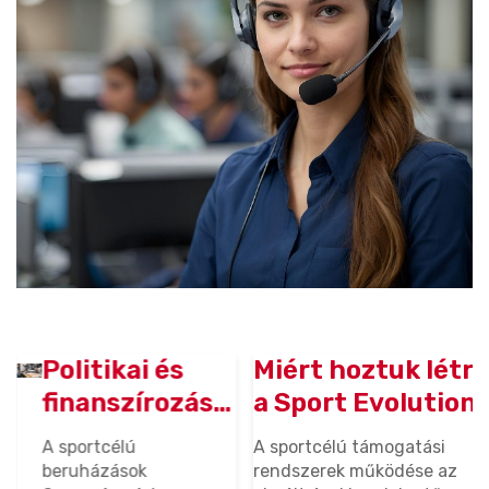
Politikai és
Miért hoztuk létre
Mo
finanszírozási
a Sport Evolution
20
változások
képzéseket – és
TA
A sportcélú
A sportcélú támogatási
A 2
hatása a
miért
el
beruházások
rendszerek működése az
tám