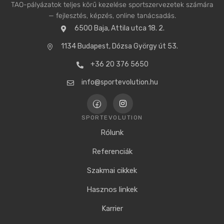
TAO-pályázatok teljes körű kezelése sportszervezetek számára
— fejlesztés, képzés, online tanácsadás.
6500 Baja, Attila utca 18. 2.
1134 Budapest, Dózsa György út 53.
+36 20 376 5650
info@sportevolution.hu
SPORTEVOLUTION
Rólunk
Referenciák
Szakmai cikkek
Hasznos linkek
Karrier