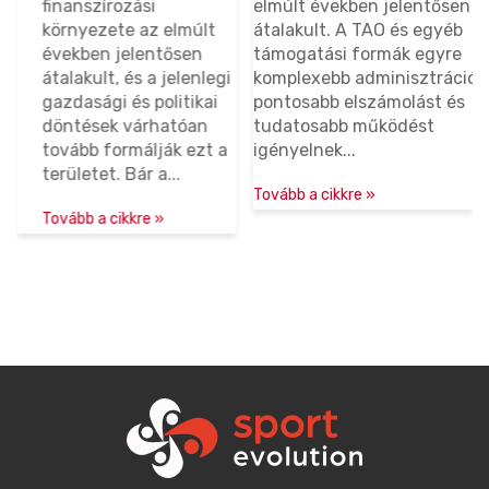
finanszírozási
elmúlt években jelentősen
kap
sportcélú
kulcsfontosságúak
ké
környezete az elmúlt
átalakult. A TAO és egyéb
fel
beruházásokra
a
években jelentősen
támogatási formák egyre
jel
sportszervezetek
átalakult, és a jelenlegi
komplexebb adminisztrációt,
ter
gazdasági és politikai
pontosabb elszámolást és
kép
számára?
döntések várhatóan
tudatosabb működést
csa
tovább formálják ezt a
igényelnek...
ism
területet. Bár a...
ber
Tovább a cikkre »
Ált
Tovább a cikkre »
ügy
spo
Tová