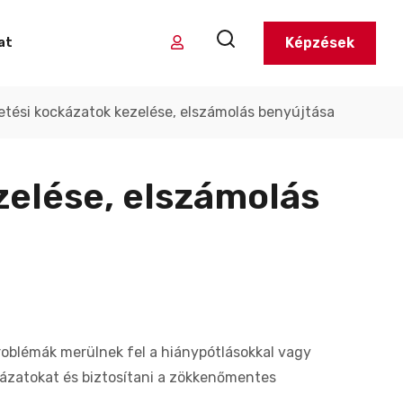
Képzések
at
zetési kockázatok kezelése, elszámolás benyújtása
zelése, elszámolás
roblémák merülnek fel a hiánypótlásokkal vagy
ckázatokat és biztosítani a zökkenőmentes