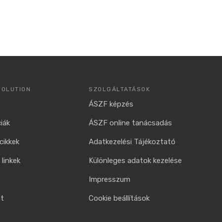
VOLUTION
SZOLGÁLTATÁSOK
ÁSZF képzés
iák
ÁSZF online tanácsadás
cikkek
Adatkezelési Tájékoztató
linkek
Különleges adatok kezelése
Impresszum
at
Cookie beállítások