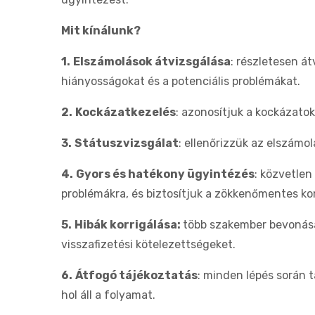
Mit kínálunk?
1.
Elszámolások átvizsgálása
: részletesen á
hiányosságokat és a potenciális problémákat.
2.
Kockázatkezelés
: azonosítjuk a kockázato
3.
Státuszvizsgálat
: ellenőrizzük az elszámo
4.
Gyors és hatékony ügyintézés
: közvetlen
problémákra, és biztosítjuk a zökkenőmentes k
5.
Hibák korrigálása:
több szakember bevonásá
visszafizetési kötelezettségeket.
6.
Átfogó tájékoztatás
: minden lépés során t
hol áll a folyamat.