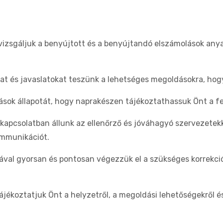
tvizsgáljuk a benyújtott és a benyújtandó elszámolások anyag
kat és javaslatokat teszünk a lehetséges megoldásokra, hogy
lások állapotát, hogy naprakészen tájékoztathassuk Önt a fe
 kapcsolatban állunk az ellenőrző és jóváhagyó szervezetekk
ommunikációt.
val gyorsan és pontosan végezzük el a szükséges korrekció
ájékoztatjuk Önt a helyzetről, a megoldási lehetőségekről és