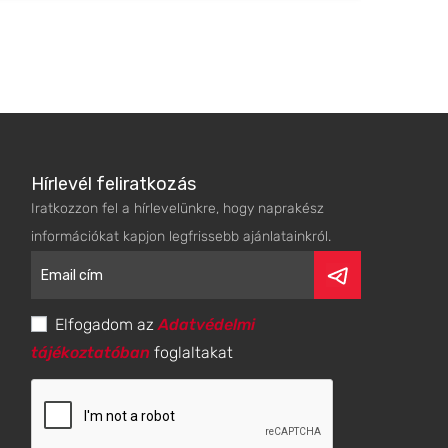
Hírlevél feliratkozás
Iratkozzon fel a hírlevelünkre, hogy naprakész
információkat kapjon legfrissebb ajánlatainkról.
Elfogadom az
Adatvédelmi
tájékoztatóban
foglaltakat