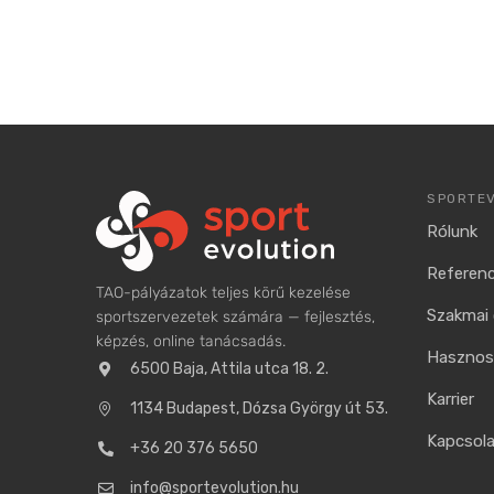
SPORTE
Rólunk
Referenc
TAO-pályázatok teljes körű kezelése
Szakmai 
sportszervezetek számára — fejlesztés,
képzés, online tanácsadás.
Hasznos 
6500 Baja, Attila utca 18. 2.
Karrier
1134 Budapest, Dózsa György út 53.
Kapcsol
+36 20 376 5650
info@sportevolution.hu