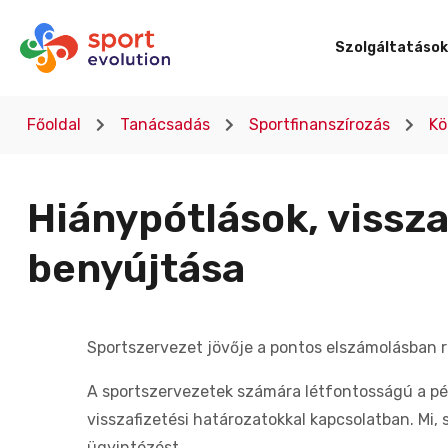
Szolgáltatások
Főoldal
Tanácsadás
Sportfinanszírozás
Kö
Hiánypótlások, vissz
benyújtása
Sportszervezet jövője a pontos elszámolásban re
A sportszervezetek számára létfontosságú a pén
visszafizetési határozatokkal kapcsolatban. Mi,
ügyintézést.