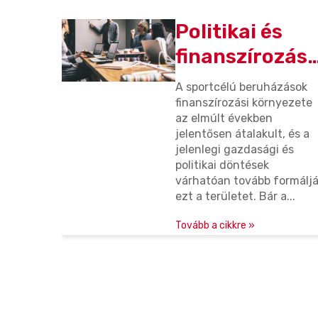
itikai és
Miért hoztu
anszírozási
a Sport Ev
tozások
képzéseket
tcélú beruházások
A sportcélú támogat
ása a
miért
zírozási környezete
működése az elmúlt
últ években
jelentősen átalakult
rtcélú
kulcsfont
ősen átalakult, és a
egyéb támogatási f
egi gazdasági és
komplexebb adminisz
uházásokra
a sportsze
kai döntések
pontosabb elszámol
számára?
óan tovább formálják
tudatosabb működést
erületet. Bár a...
Tovább a cikkre »
a cikkre »