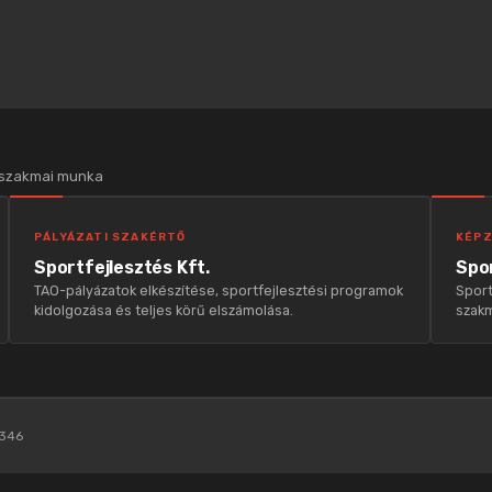
 szakmai munka
PÁLYÁZATI SZAKÉRTŐ
KÉPZ
Sportfejlesztés Kft.
Spor
TAO-pályázatok elkészítése, sportfejlesztési programok
Sport
kidolgozása és teljes körű elszámolása.
szakm
346