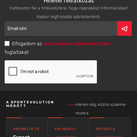
Hírlevél feliratkozás
Iratkozzon fel a hírlevelünkre, hogy naprakész információkat
kapjon legfrissebb ajánlatainkról.
Elfogadom az
Adatvédelmi tájékoztatóban
foglaltakat
A SPORTEVOLUTION
Három cég, közös szakmai
MÖGÖTT
munka
ÜZEMELTETŐ
PÁLYÁZATI
KÉPZÉS &