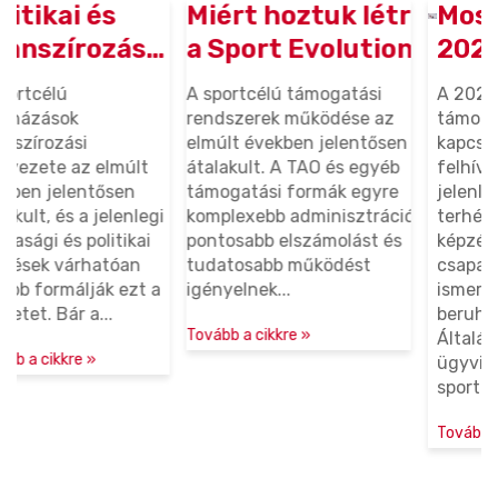
Miért hoztuk létre
Most még a
si
a Sport Evolution
2025/26-os
képzéseket – és
TAO-ciklusban
A sportcélú támogatási
A 2026.06.30-ig tartó
miért
elszámolható
rendszerek működése az
támogatási időszak
elmúlt években jelentősen
kapcsán szeretnénk
kulcsfontosságúak
képzéseink
lt
átalakult. A TAO és egyéb
felhívni a figyelmeteket
kra
a
támogatási formák egyre
jelenlegi TAO-keret
sportszervezetek
legi
komplexebb adminisztrációt,
terhére elszámolható
ai
pontosabb elszámolást és
képzéseinkre:• Látvány
számára?
n
tudatosabb működést
csapatsport támogatás
t a
igényelnek...
ismeretek• Sportcélú
beruházásmenedzsmen
Tovább a cikkre »
Általános
ügyvitelszervezés és
sporttámogatás...
Tovább a cikkre »