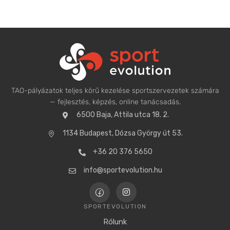
TAO-pályázatok teljes körű kezelése sportszervezetek számára
— fejlesztés, képzés, online tanácsadás.
6500 Baja, Attila utca 18. 2.
1134 Budapest, Dózsa György út 53.
+36 20 376 5650
info@sportevolution.hu
SPORTEVOLUTION
Rólunk