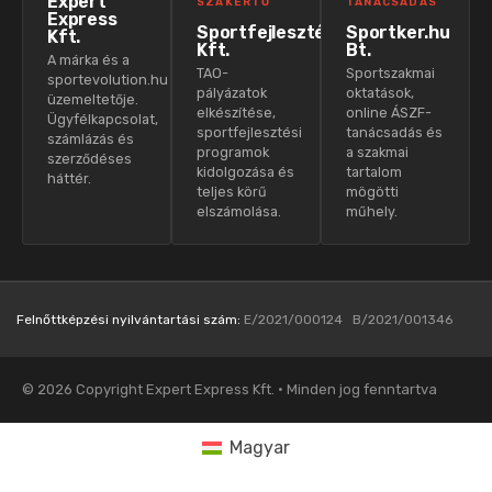
Expert
SZAKÉRTŐ
TANÁCSADÁS
Express
Sportfejlesztés
Sportker.hu
Kft.
Kft.
Bt.
A márka és a
TAO-
Sportszakmai
sportevolution.hu
pályázatok
oktatások,
üzemeltetője.
elkészítése,
online ÁSZF-
Ügyfélkapcsolat,
sportfejlesztési
tanácsadás és
számlázás és
programok
a szakmai
szerződéses
kidolgozása és
tartalom
háttér.
teljes körű
mögötti
elszámolása.
műhely.
Felnőttképzési nyilvántartási szám:
E/2021/000124 B/2021/001346
© 2026 Copyright Expert Express Kft. · Minden jog fenntartva
Magyar