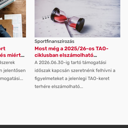
Sportfinanszírozás
ort
Most még a 2025/26-os TAO-
 és miért
ciklusban elszámolható
képzéseink
dszerek
A 2026.06.30-ig tartó támogatási
ára?
n jelentősen
időszak kapcsán szeretnénk felhívni a
mogatási...
figyelmeteket a jelenlegi TAO-keret
terhére elszámolható...