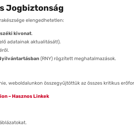
és Jogbiztonság
akészsége elengedhetetlen:
széki kivonat
.
elő adatainak aktualitását!).
ről.
Nyilvántartásban
(RNY) rögzített meghatalmazások.
ie, weboldalunkon összegyűjtöttük az összes kritikus erőfor
ion – Hasznos Linkek
blázatokat.