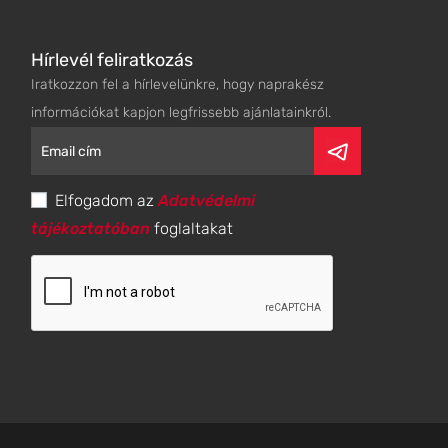
Hírlevél feliratkozás
Iratkozzon fel a hírlevelünkre, hogy naprakész
információkat kapjon legfrissebb ajánlatainkról.
Elfogadom az
Adatvédelmi
tájékoztatóban
foglaltakat