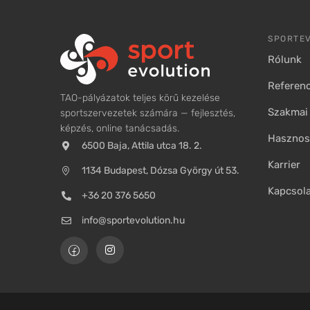
SPORTE
Rólunk
Referenc
TAO-pályázatok teljes körű kezelése
Szakmai 
sportszervezetek számára — fejlesztés,
képzés, online tanácsadás.
Hasznos 
6500 Baja, Attila utca 18. 2.
Karrier
1134 Budapest, Dózsa György út 53.
Kapcsol
+36 20 376 5650
info@sportevolution.hu