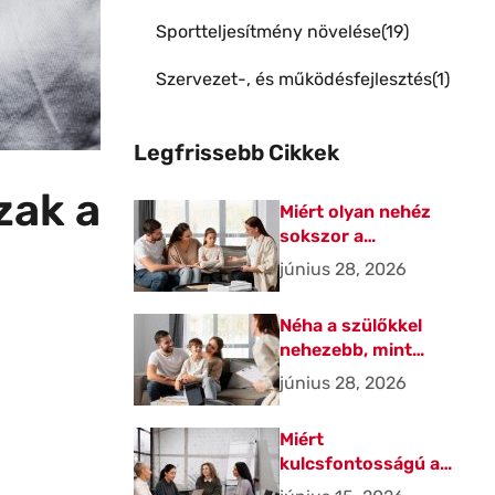
Sportteljesítmény növelése
19
Szervezet-, és működésfejlesztés
1
Legfrissebb Cikkek
zak a
Miért olyan nehéz
sokszor a
kommunikáció a
június 28, 2026
szülőkkel?
Néha a szülőkkel
nehezebb, mint
magával a gyerekkel
június 28, 2026
Miért
kulcsfontosságú a
projektszemlélet a