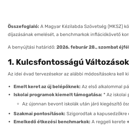
Összefoglaló:
A Magyar Kézilabda Szövetség (MKSZ) közz
díjazásának emelését, a benchmarkok inflációkövető korr
A benyújtási határidő:
2026. feburár 28., szombat éjfél
1. Kulcsfontosságú Változások
Az idei évad tervezésekor az alábbi módosításokra kell ki
Emelt keret az új belépőknek:
Az első alkalommal pá
Iskolai programok kiemelt támogatása:
* Az iskola
Az újonnan bevont iskolák után járó kiegészítő ö
Szakmai pontosítások:
Szigorodtak a kapusedzőkre é
Emelkedő étkezési benchmarkok:
A reggeli kerete