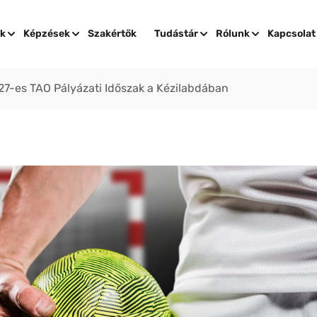
ok
Képzések
Szakértők
Tudástár
Rólunk
Kapcsolat
7-es TAO Pályázati Időszak a Kézilabdában