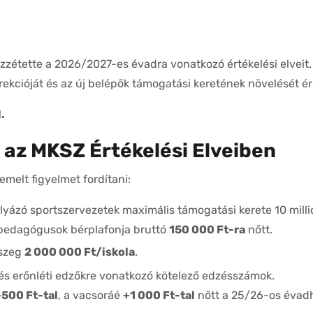
étette a 2026/2027-es évadra vonatkozó értékelési elveit. 
ekcióját és az új belépők támogatási keretének növelését éri
.
 az MKSZ Értékelési Elveiben
emelt figyelmet fordítani:
lyázó sportszervezetek maximális támogatási kerete 10 milli
i pedagógusok bérplafonja bruttó
150 000 Ft-ra
nőtt.
sszeg
2 000 000 Ft/iskola
.
s erőnléti edzőkre vonatkozó kötelező edzésszámok.
+500 Ft-tal
, a vacsoráé
+1 000 Ft-tal
nőtt a 25/26-os évadh