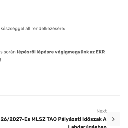
készséggel áll rendelkezésére:
us során
lépésről lépésre végigmegyünk az EKR
!
Next
026/2027-Es MLSZ TAO Pályázati Időszak A
Labdarúgásban