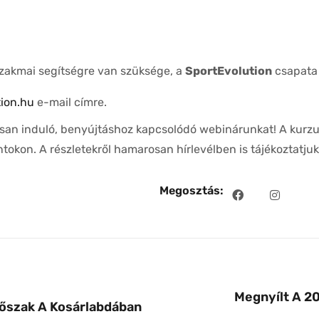
zakmai segítségre van szüksége, a
SportEvolution
csapata 
tion.hu
e-mail címre.
san induló, benyújtáshoz kapcsolódó webinárunkat! A kurz
ontokon. A részletekről hamarosan hírlevélben is tájékoztatjuk
Megosztás:
Megnyílt A 2
dőszak A Kosárlabdában