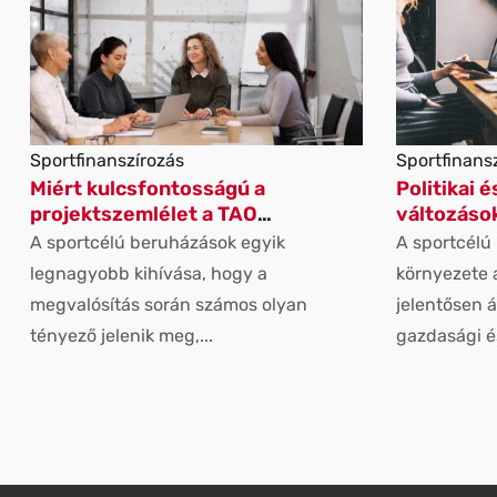
Sportfinanszírozás
Sportfinans
Miért kulcsfontosságú a
Politikai é
projektszemlélet a TAO
változások
beruházásoknál?
beruházá
A sportcélú beruházások egyik
A sportcélú
legnagyobb kihívása, hogy a
környezete 
megvalósítás során számos olyan
jelentősen át
tényező jelenik meg,...
gazdasági és