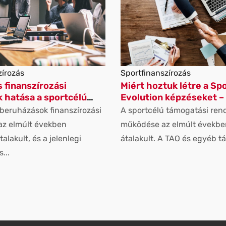
zírozás
Sportfinanszírozás
s finanszírozási
Miért hoztuk létre a Sp
 hatása a sportcélú
Evolution képzéseket –
sokra
kulcsfontosságúak a
 beruházások finanszírozási
A sportcélú támogatási ren
sportszervezetek szám
az elmúlt években
működése az elmúlt évekbe
alakult, és a jelenlegi
átalakult. A TAO és egyéb tá
...