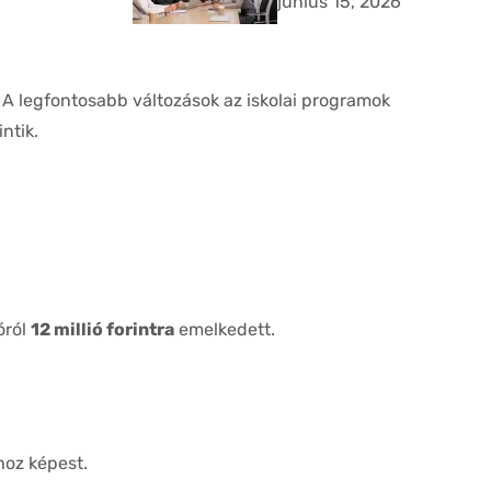
június 15, 2026
TAO beruházásoknál?
A legfontosabb változások az iskolai programok
ntik.
óról
12 millió forintra
emelkedett.
oz képest.