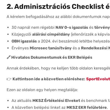
2. Adminisztrációs Checklist 
A kérelem befogadásához az alábbi dokumentumok napr
30 napnál nem régebbi
NAV 0-s igazolás
és
törvény
Közjegyzői
aláírási címpéldány
(ellenőrizzék a képvis
OBH igazolás
a 2024. évi beszámoló letétbe helyezésé
Érvényes
Microsec tanúsítvány
és a
Rendelkezési 
🔗
Hivatalos Dokumentumok és EKR Belépés
Annak érdekében, hogy ne kelljen több oldalon keresgéln
👉
Kattintson ide a közvetlen eléréshez:
SportEvolut
Ezen az oldalon egy helyen megtalálja:
Az aktuális
MKSZ Értékelési Elveket
és benchmark tá
A közvetlen belépési linket az
MKSZ EKR felületére
.