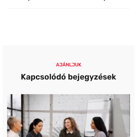
Lehetőségek Civil
Program
És
Sportszervezetek
Számára
AJÁNLJUK
Kapcsolódó bejegyzések