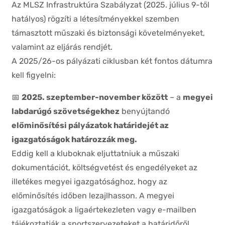
Az MLSZ Infrastruktúra Szabályzat (2025. július 9-től
hatályos) rögzíti a létesítményekkel szemben
támasztott műszaki és biztonsági követelményeket,
valamint az eljárás rendjét.
A 2025/26-os pályázati ciklusban két fontos dátumra
kell figyelni:
📅
2025. szeptember-november között
– a
megyei
labdarúgó szövetségekhez
benyújtandó
előminősítési pályázatok határidejét az
igazgatóságok határozzák meg.
Eddig kell a kluboknak eljuttatniuk a műszaki
dokumentációt, költségvetést és engedélyeket az
illetékes megyei igazgatósághoz, hogy az
előminősítés időben lezajlhasson. A megyei
igazgatóságok a ligaértekezleten vagy e-mailben
tájékoztatják a sportszervezeteket a határidőről.