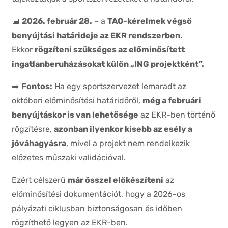
📅
2026. február 28.
– a
TAO-kérelmek végső
benyújtási határideje az EKR rendszerben.
Ekkor
rögzíteni szükséges az előminősített
ingatlanberuházásokat külön „ING projektként”.
➡️
Fontos:
Ha egy sportszervezet lemaradt az
októberi előminősítési határidőről,
még a februári
benyújtáskor is van lehetősége
az EKR-ben történő
rögzítésre,
azonban ilyenkor kisebb az esély a
jóváhagyásra
, mivel a projekt nem rendelkezik
előzetes műszaki validációval.
Ezért célszerű
már ősszel előkészíteni
az
előminősítési dokumentációt, hogy a 2026-os
pályázati ciklusban biztonságosan és időben
rögzíthető legyen az EKR-ben.