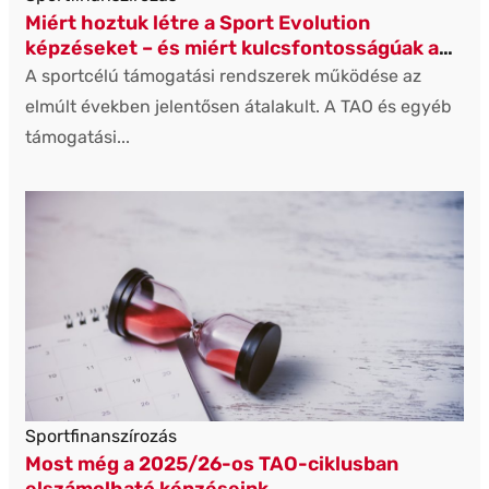
Miért hoztuk létre a Sport Evolution
képzéseket – és miért kulcsfontosságúak a
sportszervezetek számára?
A sportcélú támogatási rendszerek működése az
elmúlt években jelentősen átalakult. A TAO és egyéb
támogatási...
Sportfinanszírozás
Most még a 2025/26-os TAO-ciklusban