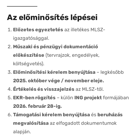
Az előminősítés lépései
Előzetes egyeztetés
az illetékes MLSZ-
igazgatósággal.
Műszaki és pénzügyi dokumentáció
előkészítése
(tervrajzok, engedélyek,
költségvetés).
Előminősítési kérelem benyújtása
– legkésőbb
2025. október vége / november eleje.
Értékelés és visszajelzés
az MLSZ-től.
EKR-ben rögzítés
– külön
ING projekt
formájában
2026. február 28-ig.
Támogatási kérelem benyújtása
és
beruházás
megvalósítása
az elfogadott dokumentumok
alapján.