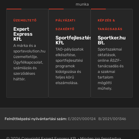
munka
ÜZEMELTETŐ
PÁLYÁZATI
KÉPZÉS &
Expert
SZAKÉRTŐ
TANÁCSADÁS
Express
Sportfejlesztés
Sportker.hu
Kft.
Kft.
Bt.
A márka és a
TAO-pályázatok
Sportszakmai
sportevolution.hu
elkészítése,
oktatások,
üzemeltetője.
sportfejlesztési
online ÁSZF-
Ügyfélkapcsolat,
programok
tanácsadás és
számlázás és
kidolgozása és
a szakmai
szerződéses
teljes körű
tartalom
háttér.
elszámolása.
mögötti
műhely.
Felnőttképzési nyilvántartási szám:
E/2021/000124 B/2021/001346
© 2026 Copyright Expert Express Kft. · Minden jog fenntartva