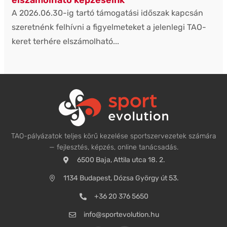
elszámolható képzéseink
A 2026.06.30-ig tartó támogatási időszak kapcsán
szeretnénk felhívni a figyelmeteket a jelenlegi TAO-
keret terhére elszámolható...
TAO-pályázatok teljes körű kezelése sportszervezetek számára
— fejlesztés, képzés, online tanácsadás.
6500 Baja, Attila utca 18. 2.
1134 Budapest, Dózsa György út 53.
+36 20 376 5650
info@sportevolution.hu