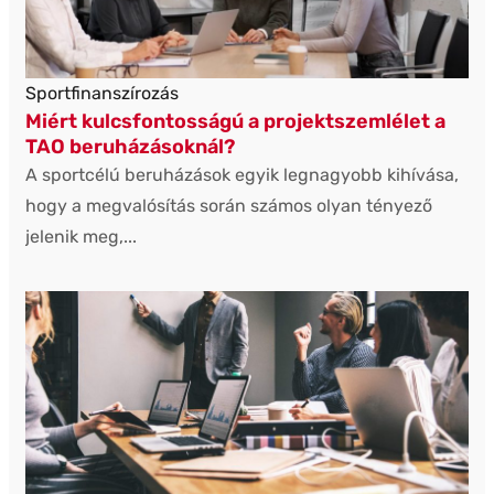
Sportfinanszírozás
Miért kulcsfontosságú a projektszemlélet a
TAO beruházásoknál?
A sportcélú beruházások egyik legnagyobb kihívása,
hogy a megvalósítás során számos olyan tényező
jelenik meg,...