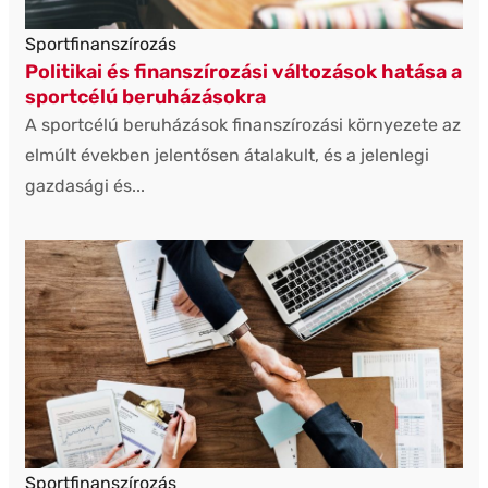
Sportfinanszírozás
Politikai és finanszírozási változások hatása a
sportcélú beruházásokra
A sportcélú beruházások finanszírozási környezete az
elmúlt években jelentősen átalakult, és a jelenlegi
gazdasági és...
Sportfinanszírozás