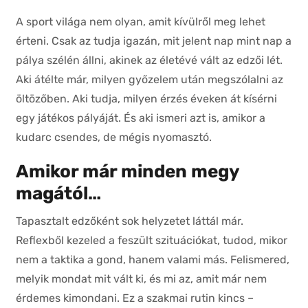
A sport világa nem olyan, amit kívülről meg lehet
érteni. Csak az tudja igazán, mit jelent nap mint nap a
pálya szélén állni, akinek az életévé vált az edzői lét.
Aki átélte már, milyen győzelem után megszólalni az
öltözőben. Aki tudja, milyen érzés éveken át kísérni
egy játékos pályáját. És aki ismeri azt is, amikor a
kudarc csendes, de mégis nyomasztó.
Amikor már minden megy
magától…
Tapasztalt edzőként sok helyzetet láttál már.
Reflexből kezeled a feszült szituációkat, tudod, mikor
nem a taktika a gond, hanem valami más. Felismered,
melyik mondat mit vált ki, és mi az, amit már nem
érdemes kimondani. Ez a szakmai rutin kincs –