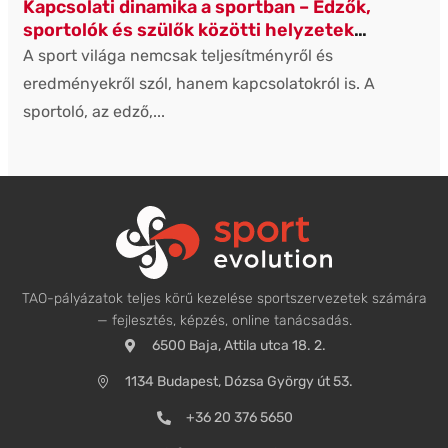
Kapcsolati dinamika a sportban – Edzők,
sportolók és szülők közötti helyzetek
reflektív feldolgozása
A sport világa nemcsak teljesítményről és
eredményekről szól, hanem kapcsolatokról is. A
sportoló, az edző,...
TAO-pályázatok teljes körű kezelése sportszervezetek számára
— fejlesztés, képzés, online tanácsadás.
6500 Baja, Attila utca 18. 2.
1134 Budapest, Dózsa György út 53.
+36 20 376 5650