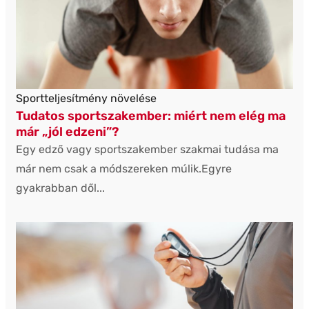
Sportteljesítmény növelése
Tudatos sportszakember: miért nem elég ma
már „jól edzeni”?
Egy edző vagy sportszakember szakmai tudása ma
már nem csak a módszereken múlik.Egyre
gyakrabban dől...