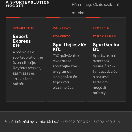
A SPORTEVOLUTION
Három cég, közös szakmai
MÖGÖTT
munka
ÜZEMELTETŐ
PÁLYÁZATI
KÉPZÉS &
Expert
SZAKÉRTŐ
TANÁCSADÁS
Express
Sportfejlesztés
Sportker.hu
Kft.
Kft.
Bt.
A márka és a
TAO-pályázatok
Sportszakmai
sportevolution.hu
elkészítése,
oktatások,
üzemeltetője.
sportfejlesztési
online ÁSZF-
Ügyfélkapcsolat,
programok
tanácsadás és
számlázás és
kidolgozása és
a szakmai
szerződéses
teljes körű
tartalom
háttér.
elszámolása.
mögötti
műhely.
Felnőttképzési nyilvántartási szám:
E/2021/000124 B/2021/001346