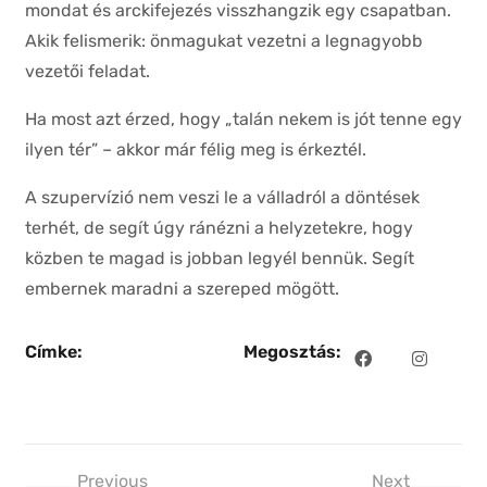
mondat és arckifejezés visszhangzik egy csapatban.
Akik felismerik: önmagukat vezetni a legnagyobb
vezetői feladat.
Ha most azt érzed, hogy „talán nekem is jót tenne egy
ilyen tér” – akkor már félig meg is érkeztél.
A szupervízió nem veszi le a válladról a döntések
terhét, de segít úgy ránézni a helyzetekre, hogy
közben te magad is jobban legyél bennük. Segít
embernek maradni a szereped mögött.
Címke:
Megosztás:
Previous
Next