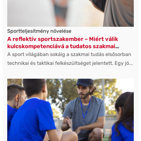
Sportteljesítmény növelése
A reflektív sportszakember – Miért válik
kulcskompetenciává a tudatos szakmai
működés?
A sport világában sokáig a szakmai tudás elsősorban
technikai és taktikai felkészültséget jelentett. Egy jó...