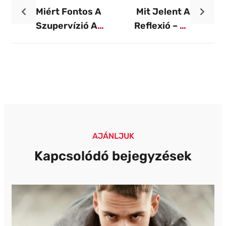
Miért Fontos A
Mit Jelent A
Szupervízió A
Reflexió – És
Pályakezdő
Miért Érdemes
Edzőknek?
Edzőként
Gyakorolni?
AJÁNLJUK
Kapcsolódó bejegyzések