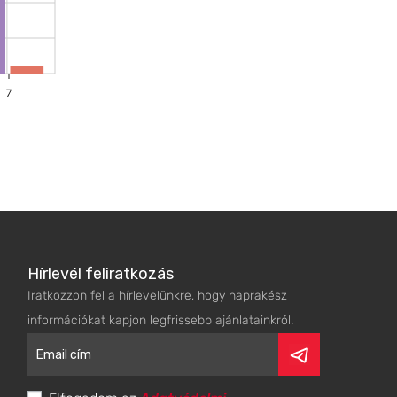
Hírlevél feliratkozás
Iratkozzon fel a hírlevelünkre, hogy naprakész
információkat kapjon legfrissebb ajánlatainkról.