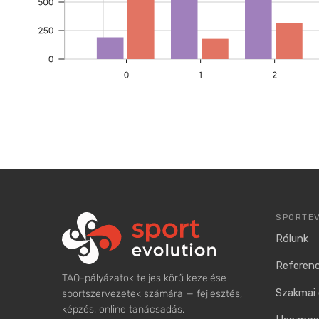
SPORTE
Rólunk
Referenc
TAO-pályázatok teljes körű kezelése
Szakmai 
sportszervezetek számára — fejlesztés,
képzés, online tanácsadás.