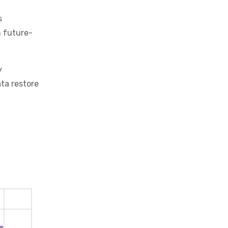
s
h future-
y
ta restore