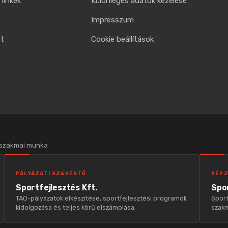
linkek
Különleges adatok kezelése
Impresszum
at
Cookie beállítások
 szakmai munka
PÁLYÁZATI SZAKÉRTŐ
KÉPZ
Sportfejlesztés Kft.
Spor
TAO-pályázatok elkészítése, sportfejlesztési programok
Sport
kidolgozása és teljes körű elszámolása.
szakm