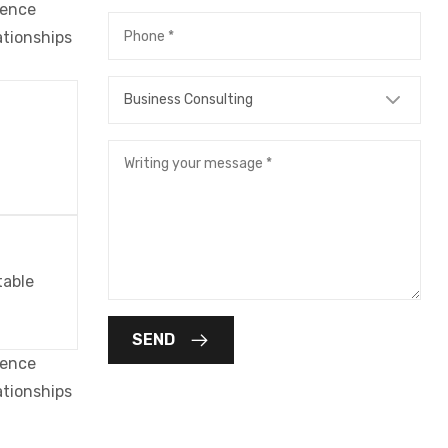
gence
ationships
table
SEND
gence
ationships