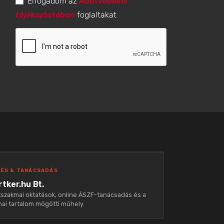
Elfogadom az
Adatvédelmi
tájékoztatóban
foglaltakat
ÉS & TANÁCSADÁS
tker.hu Bt.
szakmai oktatások, online ÁSZF-tanácsadás és a
ai tartalom mögötti műhely.