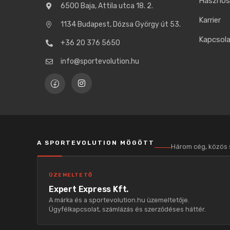
Hasznos 
6500 Baja, Attila utca 18. 2.
Karrier
1134 Budapest, Dózsa György út 53.
Kapcsol
+36 20 376 5650
info@sportevolution.hu
A SPORTEVOLUTION MÖGÖTT
Három cég, közös
ÜZEMELTETŐ
Expert Express Kft.
A márka és a sportevolution.hu üzemeltetője.
Ügyfélkapcsolat, számlázás és szerződéses háttér.