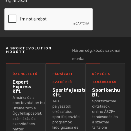
foglaltakat
A SPORTEVOLUTION
Három cég, közös szakmai
MÖGÖTT
munka
ÜZEMELTETŐ
PÁLYÁZATI
KÉPZÉS &
Expert
SZAKÉRTŐ
TANÁCSADÁS
Express
Sportfejlesztés
Sportker.hu
Kft.
Kft.
Bt.
A márka és a
TAO-
Sportszakmai
sportevolution.hu
pályázatok
oktatások,
üzemeltetője.
elkészítése,
online ÁSZF-
Ügyfélkapcsolat,
sportfejlesztési
tanácsadás és
számlázás és
programok
a szakmai
szerződéses
kidolgozása és
tartalom
háttér.