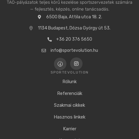
TAO-pályázatok teljes körű kezelése sportszervezetek számára
— fejlesztés, képzés, online tanácsadás.
6500 Baja, Attila utca 18. 2.
1134 Budapest, Dózsa György út 53.
+36 20 376 5650
info@sportevolution.hu
SPORTEVOLUTION
Rólunk
Referenciák
Szakmai cikkek
Hasznos linkek
Karrier