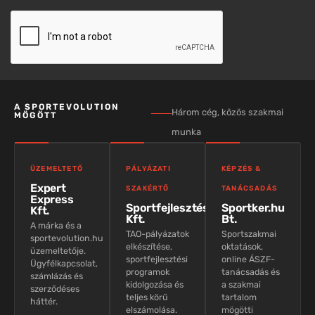
A SPORTEVOLUTION
Három cég, közös szakmai
MÖGÖTT
munka
ÜZEMELTETŐ
PÁLYÁZATI
KÉPZÉS &
Expert
SZAKÉRTŐ
TANÁCSADÁS
Express
Sportfejlesztés
Sportker.hu
Kft.
Kft.
Bt.
A márka és a
TAO-pályázatok
Sportszakmai
sportevolution.hu
elkészítése,
oktatások,
üzemeltetője.
sportfejlesztési
online ÁSZF-
Ügyfélkapcsolat,
programok
tanácsadás és
számlázás és
kidolgozása és
a szakmai
szerződéses
teljes körű
tartalom
háttér.
elszámolása.
mögötti