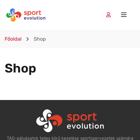
Főoldal
Shop
Shop
TAO-pályázatok teljes körű kezelése sportszervezetek számára