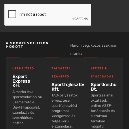
A SPORTEVOLUTION
Három cég, közös szakmai
MÖGÖTT
munka
ÜZEMELTETŐ
PÁLYÁZATI
KÉPZÉS &
Expert
SZAKÉRTŐ
TANÁCSADÁS
Express
Sportfejlesztés
Sportker.hu
Kft.
Kft.
Bt.
A márka és a
TAO-pályázatok
Sportszakmai
sportevolution.hu
elkészítése,
oktatások,
üzemeltetője.
sportfejlesztési
online ÁSZF-
Ügyfélkapcsolat,
programok
tanácsadás és
számlázás és
kidolgozása és
a szakmai
szerződéses
teljes körű
tartalom
háttér.
elszámolása.
mögötti