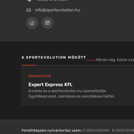
info@sportevolution.hu
A SPORTEVOLUTION MÖGÖTT
Három cég, közös s
ÜZEMELTETŐ
Expert Express Kft.
A márka és a sportevolution.hu üzemeltetője.
Ügyfélkapcsolat, számlázás és szerződéses háttér.
Felnőttképzési nyilvántartási szám:
E/2021/000124 B/2021/001