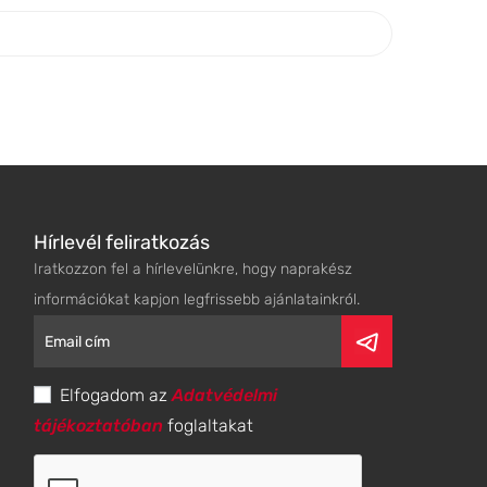
Hírlevél feliratkozás
Iratkozzon fel a hírlevelünkre, hogy naprakész
információkat kapjon legfrissebb ajánlatainkról.
Elfogadom az
Adatvédelmi
tájékoztatóban
foglaltakat