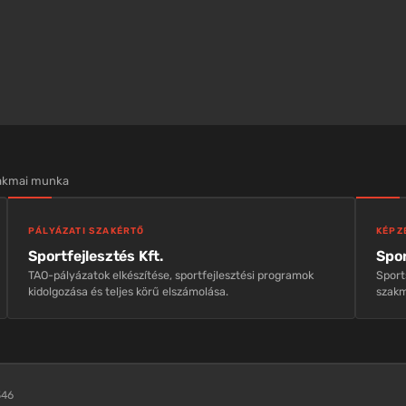
zakmai munka
PÁLYÁZATI SZAKÉRTŐ
KÉPZ
Sportfejlesztés Kft.
Spor
TAO-pályázatok elkészítése, sportfejlesztési programok
Sport
kidolgozása és teljes körű elszámolása.
szakm
346