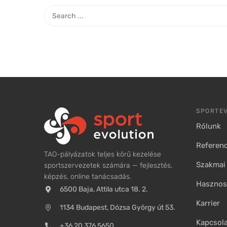
SPORTE
Rólunk
Referenc
TAO-pályázatok teljes körű kezelése
Szakmai 
sportszervezetek számára — fejlesztés,
képzés, online tanácsadás.
Hasznos 
6500 Baja, Attila utca 18. 2.
Karrier
1134 Budapest, Dózsa György út 53.
Kapcsol
+36 20 376 5650