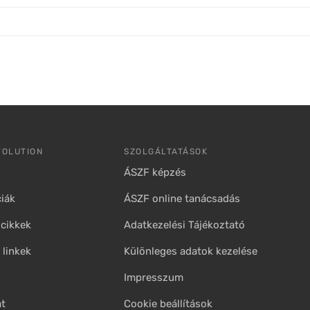
VOLUTION
SZOLGÁLTATÁSOK
ÁSZF képzés
iák
ÁSZF online tanácsadás
cikkek
Adatkezelési Tájékoztató
linkek
Különleges adatok kezelése
Impresszum
at
Cookie beállítások