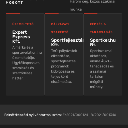
Három cég, közös szakmai
MÖGÖTT
munka
ÜZEMELTETŐ
PÁLYÁZATI
KÉPZÉS &
Expert
SZAKÉRTŐ
TANÁCSADÁS
Express
Sportfejlesztés
Sportker.hu
Kft.
Kft.
Bt.
A márka és a
TAO-pályázatok
Sportszakmai
sportevolution.hu
elkészítése,
oktatások,
üzemeltetője.
sportfejlesztési
online ÁSZF-
Ügyfélkapcsolat,
programok
tanácsadás és
számlázás és
kidolgozása és
a szakmai
szerződéses
teljes körű
tartalom
háttér.
elszámolása.
mögötti
műhely.
Felnőttképzési nyilvántartási szám:
E/2021/000124 B/2021/001346