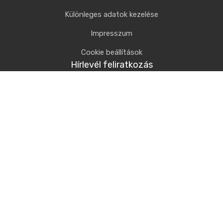
Különleges adatok kezelése
Impresszum
Cookie beállítások
Hírlevél feliratkozás
Iratkozzon fel a hírlevelünkre, hogy naprakész információkat
kapjon legfrissebb ajánlatainkról.
Elfogadom az
Adatvédelmi tájékoztatóban
foglaltakat