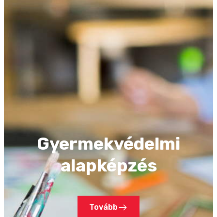
Gyermekvédelmi
alapképzés
Tovább