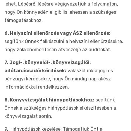
lehet. Lépésről lépésre végigvezetjük a folyamaton,
hogy Ön könnyedén eligibilis lehessen a szükséges
támogatásokhoz.
6. Helyszíni ellenőrzés vagy ÁSZ ellenőrzés:
segítünk Önnek felkészülni a helyszíni ellenőrzésekre,
hogy zökkenőmentesen átvészelje az auditokat.
7. Jogi-, könyvelői-, könyvvizsgálói,
adótanácsadói kérdések:
válaszolunk a jogi és
pénzügyi kérdésekre, hogy Ön mindig naprakész
információkkal rendelkezzen.
8. Könyvvizsgálat hiánypótlásokhoz:
segítünk
Önnek a szükséges hiánypótlások elkészítésében a
könyvvizsgálat során.
9. Hiánypótlások kezelése: Támogatjuk Önt a