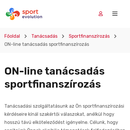
Főoldal
Tanácsadás
Sportfinanszírozás
ON-line tanácsadás sportfinanszírozás
ON-line tanácsadás
sportfinanszírozás
Tanácsadási szolgáltatásunk az Ön sportfinanszírozási
kérdéseire kínál szakértői válaszokat, anélkül hogy
hosszú távú elköteleződést igényelne. Célunk, hogy