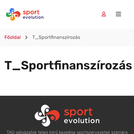
Főoldal
T_Sportfinanszírozás
T_Sportfinanszírozás
TAO-pályázatok teljes körű kezelése sportszervezetek számára