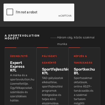
A SPORTEVOLUTION
Három cég, közös szakmai
MÖGÖTT
munka
ÜZEMELTETŐ
PÁLYÁZATI
KÉPZÉS &
Expert
SZAKÉRTŐ
TANÁCSADÁS
Express
Sportfejlesztés
Sportker.hu
Kft.
Kft.
Bt.
A márka és a
TAO-pályázatok
Sportszakmai
sportevolution.hu
elkészítése,
oktatások,
üzemeltetője.
sportfejlesztési
online ÁSZF-
Ügyfélkapcsolat,
programok
tanácsadás és
számlázás és
kidolgozása és
a szakmai
szerződéses
teljes körű
tartalom
háttér.
elszámolása.
mögötti