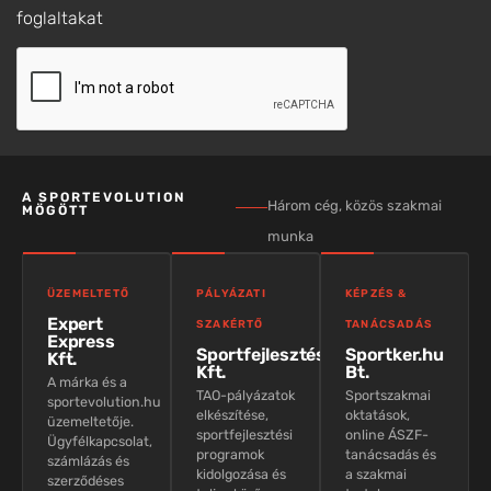
foglaltakat
A SPORTEVOLUTION
Három cég, közös szakmai
MÖGÖTT
munka
ÜZEMELTETŐ
PÁLYÁZATI
KÉPZÉS &
Expert
SZAKÉRTŐ
TANÁCSADÁS
Express
Sportfejlesztés
Sportker.hu
Kft.
Kft.
Bt.
A márka és a
TAO-pályázatok
Sportszakmai
sportevolution.hu
elkészítése,
oktatások,
üzemeltetője.
sportfejlesztési
online ÁSZF-
Ügyfélkapcsolat,
programok
tanácsadás és
számlázás és
kidolgozása és
a szakmai
szerződéses