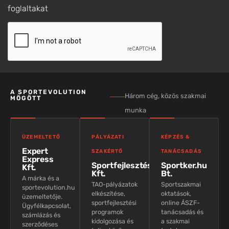
foglaltakat
A SPORTEVOLUTION
Három cég, közös szakmai
MÖGÖTT
munka
ÜZEMELTETŐ
PÁLYÁZATI
KÉPZÉS &
Expert
SZAKÉRTŐ
TANÁCSADÁS
Express
Sportfejlesztés
Sportker.hu
Kft.
Kft.
Bt.
A márka és a
TAO-pályázatok
Sportszakmai
sportevolution.hu
elkészítése,
oktatások,
üzemeltetője.
sportfejlesztési
online ÁSZF-
Ügyfélkapcsolat,
programok
tanácsadás és
számlázás és
kidolgozása és
a szakmai
szerződéses