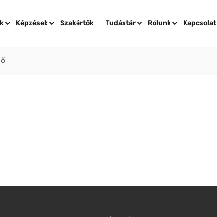
ok
Képzések
Szakértők
Tudástár
Rólunk
Kapcsolat
lő