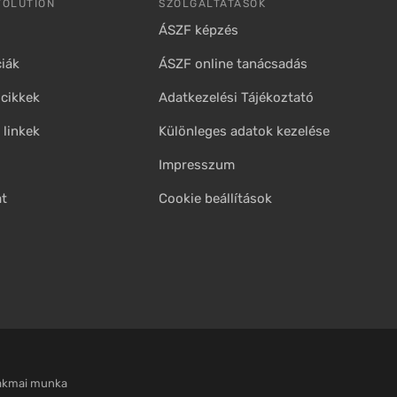
VOLUTION
SZOLGÁLTATÁSOK
ÁSZF képzés
iák
ÁSZF online tanácsadás
cikkek
Adatkezelési Tájékoztató
linkek
Különleges adatok kezelése
Impresszum
at
Cookie beállítások
zakmai munka