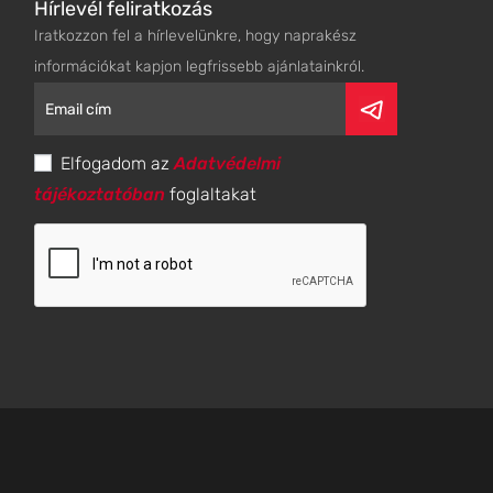
Hírlevél feliratkozás
Iratkozzon fel a hírlevelünkre, hogy naprakész
információkat kapjon legfrissebb ajánlatainkról.
Elfogadom az
Adatvédelmi
tájékoztatóban
foglaltakat