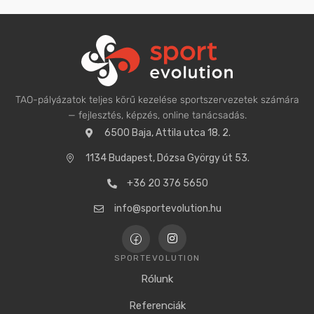
TAO-pályázatok teljes körű kezelése sportszervezetek számára
— fejlesztés, képzés, online tanácsadás.
6500 Baja, Attila utca 18. 2.
1134 Budapest, Dózsa György út 53.
+36 20 376 5650
info@sportevolution.hu
SPORTEVOLUTION
Rólunk
Referenciák