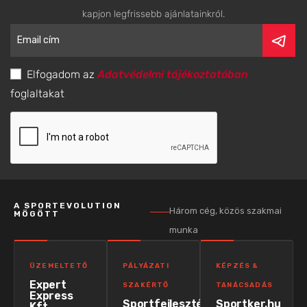
kapjon legfrissebb ajánlatainkról.
Elfogadom az
Adatvédelmi tájékoztatóban
foglaltakat
A SPORTEVOLUTION
Három cég, közös szakmai
MÖGÖTT
munka
ÜZEMELTETŐ
PÁLYÁZATI
KÉPZÉS &
Expert
SZAKÉRTŐ
TANÁCSADÁS
Express
Sportfejlesztés
Sportker.hu
Kft.