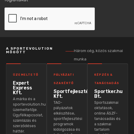
A SPORTEVOLUTION
Három cég, közös szakmai
MÖGÖTT
munka
ÜZEMELTETŐ
PÁLYÁZATI
KÉPZÉS &
Expert
SZAKÉRTŐ
TANÁCSADÁS
Express
Sportfejlesztés
Sportker.hu
Kft.
Kft.
Bt.
A márka és a
TAO-
Sportszakmai
sportevolution.hu
pályázatok
oktatások,
üzemeltetője.
elkészítése,
online ÁSZF-
Ügyfélkapcsolat,
sportfejlesztési
tanácsadás és
számlázás és
programok
a szakmai
szerződéses
kidolgozása és
tartalom
háttér.