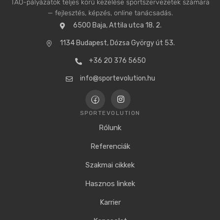
TAO-pályázatok teljes körű kezelése sportszervezetek számára
— fejlesztés, képzés, online tanácsadás.
6500 Baja, Attila utca 18. 2.
1134 Budapest, Dózsa György út 53.
+36 20 376 5650
info@sportevolution.hu
SPORTEVOLUTION
Rólunk
Referenciák
Szakmai cikkek
Hasznos linkek
Karrier