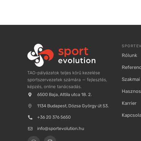
SPORTE
Rólunk
Referenc
TAO-pályázatok teljes körű kezelése
Szakmai 
sportszervezetek számára — fejlesztés,
képzés, online tanácsadás.
Hasznos 
6500 Baja, Attila utca 18. 2.
Karrier
1134 Budapest, Dózsa György út 53.
Kapcsol
+36 20 376 5650
info@sportevolution.hu