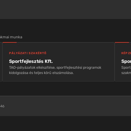
zakmai munka
PÁLYÁZATI SZAKÉRTŐ
KÉPZ
Sportfejlesztés Kft.
Spor
TAO-pályázatok elkészítése, sportfejlesztési programok
Sport
kidolgozása és teljes körű elszámolása.
szakm
346