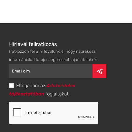
Hírlevél feliratkozás
Iratkozzon fel a hírlevelünkre, hogy naprakész
információkat kapjon legfrissebb ajánlatainkról.
Elfogadom az
Adatvédelmi
tájékoztatóban
foglaltakat