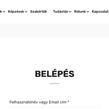
ok
Képzések
Szakértők
Tudástár
Rólunk
Kapcsolat
BELÉPÉS
Felhasználónév vagy Email cím
*