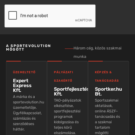
A SPORTEVOLUTION
Három cég, közös szakmai
MÖGÖTT
munka
ÜZEMELTETŐ
PÁLYÁZATI
KÉPZÉS &
Expert
SZAKÉRTŐ
TANÁCSADÁS
Express
Sportfejlesztés
Sportker.hu
Kft.
Kft.
Bt.
A márka és a
TAO-pályázatok
Sportszakmai
sportevolution.hu
elkészítése,
oktatások,
üzemeltetője.
sportfejlesztési
online ÁSZF-
Ügyfélkapcsolat,
programok
tanácsadás és
számlázás és
kidolgozása és
a szakmai
szerződéses
teljes körű
tartalom
háttér.
elszámolása.
mögötti