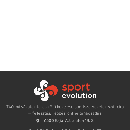
TAO-pályázatok teljes körű kezelése sportszervezetek számára
— fejlesztés, képzés, online tanácsadás.
6500 Baja, Attila utca 18. 2.