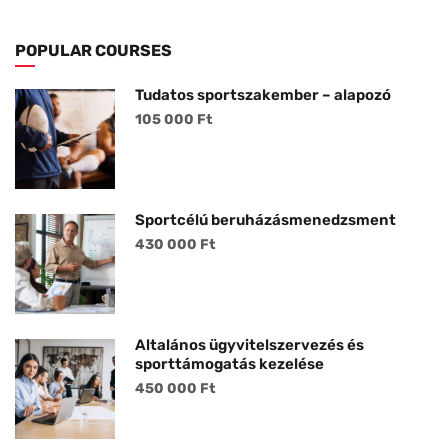
POPULAR COURSES
Tudatos sportszakember – alapozó
105 000 Ft
Sportcélú beruházásmenedzsment
430 000 Ft
Általános ügyvitelszervezés és
sporttámogatás kezelése
450 000 Ft