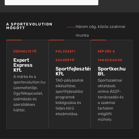
A SPORTEVOLUTION
Három cég, közös szakmai
MÖGÖTT
munka
ÜZEMELTETŐ
PÁLYÁZATI
KÉPZÉS &
Expert
SZAKÉRTŐ
TANÁCSADÁS
Express
Sportfejlesztés
Sportker.hu
Kft.
Kft.
Bt.
A márka és a
TAO-pályázatok
Sportszakmai
sportevolution.hu
elkészítése,
oktatások,
üzemeltetője.
sportfejlesztési
online ÁSZF-
Ügyfélkapcsolat,
programok
tanácsadás és
számlázás és
kidolgozása és
a szakmai
szerződéses
teljes körű
tartalom
háttér.
elszámolása.
mögötti
műhely.