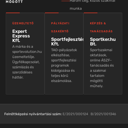
Három cég, közös szakmai
MÖGÖTT
munka
ÜZEMELTETŐ
PÁLYÁZATI
KÉPZÉS &
Expert
SZAKÉRTŐ
TANÁCSADÁS
Express
Sportfejlesztés
Sportker.hu
Kft.
Kft.
Bt.
A márka és a
TAO-pályázatok
Sportszakmai
sportevolution.hu
elkészítése,
oktatások,
üzemeltetője.
sportfejlesztési
online ÁSZF-
Ügyfélkapcsolat,
programok
tanácsadás és
számlázás és
kidolgozása és
a szakmai
szerződéses
teljes körű
tartalom
háttér.
elszámolása.
mögötti
műhely.
Felnőttképzési nyilvántartási szám:
E/2021/000124 B/2021/001346