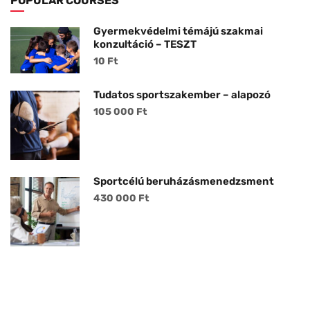
POPULAR COURSES
Gyermekvédelmi témájú szakmai
konzultáció – TESZT
10 Ft
Tudatos sportszakember – alapozó
105 000 Ft
Sportcélú beruházásmenedzsment
430 000 Ft