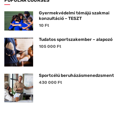
POPULAR COURSES
Gyermekvédelmi témájú szakmai
konzultáció – TESZT
10 Ft
Tudatos sportszakember – alapozó
105 000 Ft
Sportcélú beruházásmenedzsment
430 000 Ft