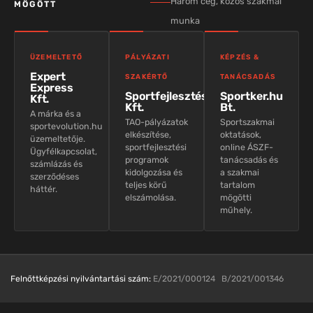
Három cég, közös szakmai
MÖGÖTT
munka
ÜZEMELTETŐ
PÁLYÁZATI
KÉPZÉS &
Expert
SZAKÉRTŐ
TANÁCSADÁS
Express
Sportfejlesztés
Sportker.hu
Kft.
Kft.
Bt.
A márka és a
TAO-pályázatok
Sportszakmai
sportevolution.hu
elkészítése,
oktatások,
üzemeltetője.
sportfejlesztési
online ÁSZF-
Ügyfélkapcsolat,
programok
tanácsadás és
számlázás és
kidolgozása és
a szakmai
szerződéses
teljes körű
tartalom
háttér.
elszámolása.
mögötti
műhely.
Felnőttképzési nyilvántartási szám:
E/2021/000124 B/2021/001346