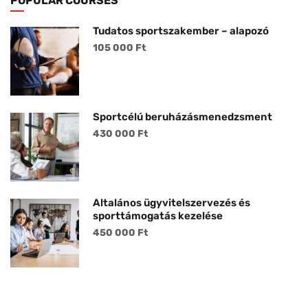
POPULAR COURSES
Tudatos sportszakember – alapozó
105 000 Ft
Sportcélú beruházásmenedzsment
430 000 Ft
Általános ügyvitelszervezés és
sporttámogatás kezelése
450 000 Ft