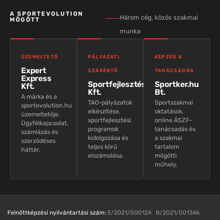
A SPORTEVOLUTION
Három cég, közös szakmai
MÖGÖTT
munka
ÜZEMELTETŐ
PÁLYÁZATI
KÉPZÉS &
Expert
SZAKÉRTŐ
TANÁCSADÁS
Express
Sportfejlesztés
Sportker.hu
Kft.
Kft.
Bt.
A márka és a
TAO-pályázatok
Sportszakmai
sportevolution.hu
elkészítése,
oktatások,
üzemeltetője.
sportfejlesztési
online ÁSZF-
Ügyfélkapcsolat,
programok
tanácsadás és
számlázás és
kidolgozása és
a szakmai
szerződéses
teljes körű
tartalom
háttér.
elszámolása.
mögötti
műhely.
Felnőttképzési nyilvántartási szám:
E/2021/000124 B/2021/001346