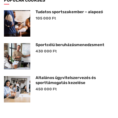
POPULAR COURSES
Tudatos sportszakember – alapozó
105 000 Ft
Sportcélú beruházásmenedzsment
430 000 Ft
Általános ügyvitelszervezés és
sporttámogatás kezelése
450 000 Ft