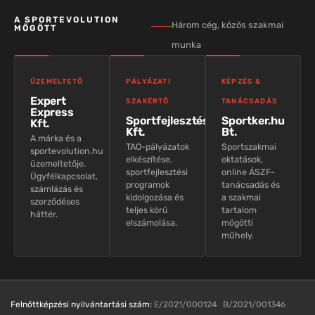
A SPORTEVOLUTION
Három cég, közös szakmai
MÖGÖTT
munka
ÜZEMELTETŐ
PÁLYÁZATI
KÉPZÉS &
Expert
SZAKÉRTŐ
TANÁCSADÁS
Express
Sportfejlesztés
Sportker.hu
Kft.
Kft.
Bt.
A márka és a
TAO-pályázatok
Sportszakmai
sportevolution.hu
elkészítése,
oktatások,
üzemeltetője.
sportfejlesztési
online ÁSZF-
Ügyfélkapcsolat,
programok
tanácsadás és
számlázás és
kidolgozása és
a szakmai
szerződéses
teljes körű
tartalom
háttér.
elszámolása.
mögötti
műhely.
Felnőttképzési nyilvántartási szám:
E/2021/000124 B/2021/001346