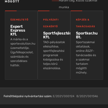
Három cég, közös szakmai
MÖGÖTT
munka
ÜZEMELTETŐ
PÁLYÁZATI
KÉPZÉS &
Expert
SZAKÉRTŐ
TANÁCSADÁS
Express
Sportfejlesztés
Sportker.hu
Kft.
Kft.
Bt.
A márka és a
TAO-pályázatok
Sportszakmai
sportevolution.hu
elkészítése,
oktatások,
üzemeltetője.
sportfejlesztési
online ÁSZF-
Ügyfélkapcsolat,
programok
tanácsadás és
számlázás és
kidolgozása és
a szakmai
szerződéses
teljes körű
tartalom
háttér.
elszámolása.
mögötti
műhely.
Felnőttképzési nyilvántartási szám:
E/2021/000124 B/2021/001346