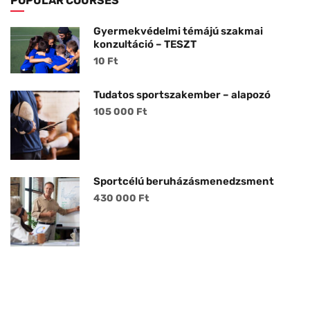
POPULAR COURSES
Gyermekvédelmi témájú szakmai
konzultáció – TESZT
10 Ft
Tudatos sportszakember – alapozó
105 000 Ft
Sportcélú beruházásmenedzsment
430 000 Ft