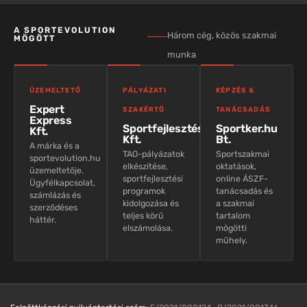
A SPORTEVOLUTION
Három cég, közös szakmai
MÖGÖTT
munka
ÜZEMELTETŐ
PÁLYÁZATI
KÉPZÉS &
Expert
SZAKÉRTŐ
TANÁCSADÁS
Express
Sportfejlesztés
Sportker.hu
Kft.
Kft.
Bt.
A márka és a
TAO-pályázatok
Sportszakmai
sportevolution.hu
elkészítése,
oktatások,
üzemeltetője.
sportfejlesztési
online ÁSZF-
Ügyfélkapcsolat,
programok
tanácsadás és
számlázás és
kidolgozása és
a szakmai
szerződéses
teljes körű
tartalom
háttér.
elszámolása.
mögötti
műhely.