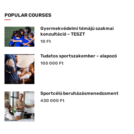
POPULAR COURSES
Gyermekvédelmi témájú szakmai
konzultáció – TESZT
10 Ft
Tudatos sportszakember – alapozó
105 000 Ft
Sportcélú beruházásmenedzsment
430 000 Ft