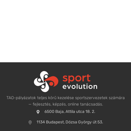
TAO-pályázatok teljes körű kezelése sportszervezetek számára
— fejlesztés, képzés, online tanácsadás.
6500 Baja, Attila utca 18. 2.
1134 Budapest, Dózsa György út 53.