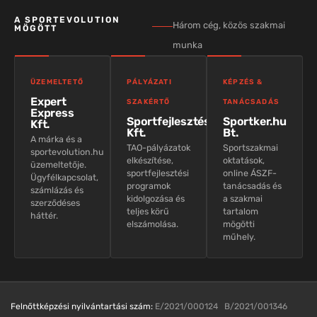
A SPORTEVOLUTION
Három cég, közös szakmai
MÖGÖTT
munka
ÜZEMELTETŐ
PÁLYÁZATI
KÉPZÉS &
Expert
SZAKÉRTŐ
TANÁCSADÁS
Express
Sportfejlesztés
Sportker.hu
Kft.
Kft.
Bt.
A márka és a
TAO-pályázatok
Sportszakmai
sportevolution.hu
elkészítése,
oktatások,
üzemeltetője.
sportfejlesztési
online ÁSZF-
Ügyfélkapcsolat,
programok
tanácsadás és
számlázás és
kidolgozása és
a szakmai
szerződéses
teljes körű
tartalom
háttér.
elszámolása.
mögötti
műhely.
Felnőttképzési nyilvántartási szám:
E/2021/000124 B/2021/001346