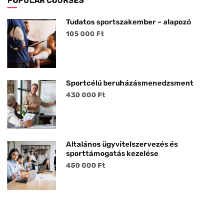
POPULAR COURSES
Tudatos sportszakember – alapozó
105 000 Ft
Sportcélú beruházásmenedzsment
430 000 Ft
Általános ügyvitelszervezés és
sporttámogatás kezelése
450 000 Ft