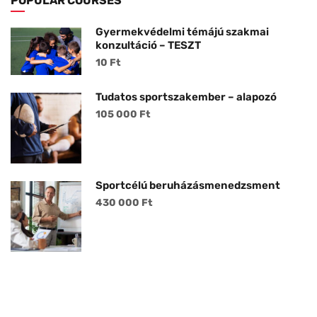
POPULAR COURSES
Gyermekvédelmi témájú szakmai
konzultáció – TESZT
10 Ft
Tudatos sportszakember – alapozó
105 000 Ft
Sportcélú beruházásmenedzsment
430 000 Ft