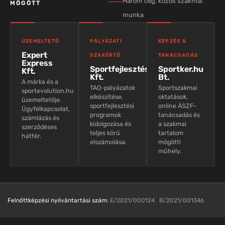
Három cég, közös szakmai
MÖGÖTT
munka
ÜZEMELTETŐ
PÁLYÁZATI
KÉPZÉS &
Expert
SZAKÉRTŐ
TANÁCSADÁS
Express
Sportfejlesztés
Sportker.hu
Kft.
Kft.
Bt.
A márka és a
TAO-pályázatok
Sportszakmai
sportevolution.hu
elkészítése,
oktatások,
üzemeltetője.
sportfejlesztési
online ÁSZF-
Ügyfélkapcsolat,
programok
tanácsadás és
számlázás és
kidolgozása és
a szakmai
szerződéses
teljes körű
tartalom
háttér.
elszámolása.
mögötti
műhely.
Felnőttképzési nyilvántartási szám:
E/2021/000124 B/2021/001346