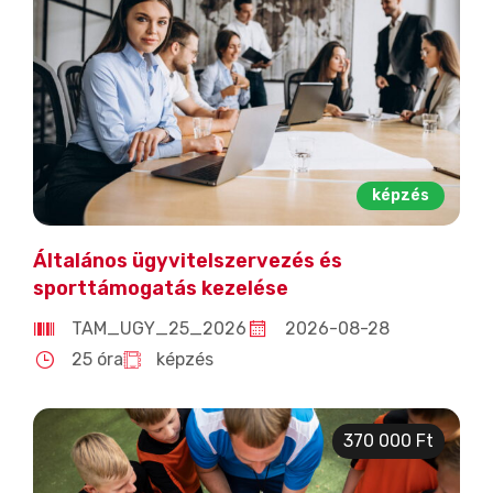
képzés
Általános ügyvitelszervezés és
sporttámogatás kezelése
TAM_UGY_25_2026
2026-08-28
25 óra
képzés
370 000 Ft