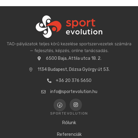
TAO-pályázatok teljes körű kezelése sportszervezetek számára
— fejlesztés, képzés, online tanácsadás.
6500 Baja, Attila utca 18. 2.
1134 Budapest, Dózsa György út 53.
+36 20 376 5650
info@sportevolution.hu
SPORTEVOLUTION
Rólunk
Referenciák