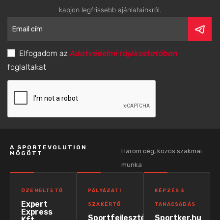
kapjon legfrissebb ajánlatainkról.
Elfogadom az
Adatvédelmi tájékoztatóban
foglaltakat
A SPORTEVOLUTION
Három cég, közös szakmai
MÖGÖTT
munka
ÜZEMELTETŐ
PÁLYÁZATI
KÉPZÉS &
Expert
SZAKÉRTŐ
TANÁCSADÁS
Express
Sportfejlesztés
Sportker.hu
Kft.