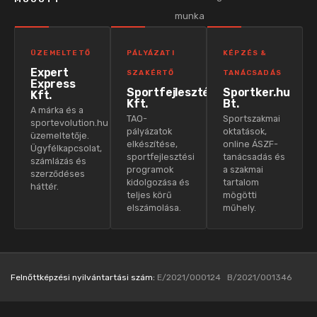
munka
ÜZEMELTETŐ
PÁLYÁZATI
KÉPZÉS &
Expert
SZAKÉRTŐ
TANÁCSADÁS
Express
Sportfejlesztés
Sportker.hu
Kft.
Kft.
Bt.
A márka és a
TAO-
Sportszakmai
sportevolution.hu
pályázatok
oktatások,
üzemeltetője.
elkészítése,
online ÁSZF-
Ügyfélkapcsolat,
sportfejlesztési
tanácsadás és
számlázás és
programok
a szakmai
szerződéses
kidolgozása és
tartalom
háttér.
teljes körű
mögötti
elszámolása.
műhely.
Felnőttképzési nyilvántartási szám:
E/2021/000124 B/2021/001346