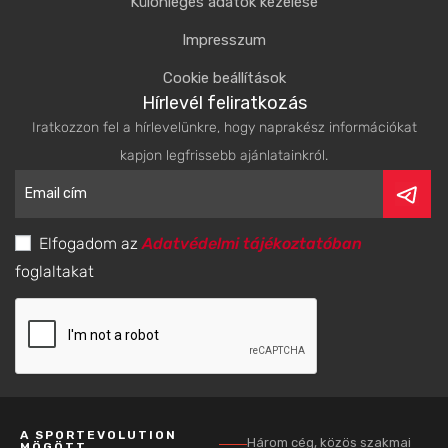
Különleges adatok kezelése
Impresszum
Cookie beállítások
Hírlevél feliratkozás
Iratkozzon fel a hírlevelünkre, hogy naprakész információkat
kapjon legfrissebb ajánlatainkról.
Elfogadom az
Adatvédelmi tájékoztatóban
foglaltakat
A SPORTEVOLUTION
Három cég, közös szakmai
MÖGÖTT