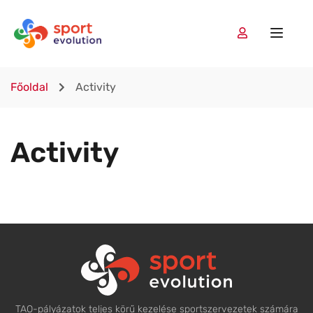
Főoldal
Activity
Activity
TAO-pályázatok teljes körű kezelése sportszervezetek számára