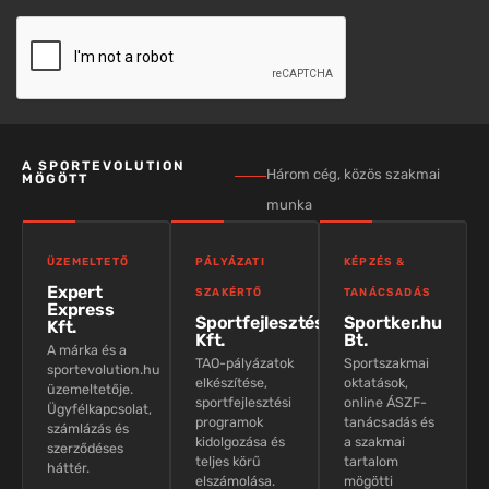
A SPORTEVOLUTION
Három cég, közös szakmai
MÖGÖTT
munka
ÜZEMELTETŐ
PÁLYÁZATI
KÉPZÉS &
Expert
SZAKÉRTŐ
TANÁCSADÁS
Express
Sportfejlesztés
Sportker.hu
Kft.
Kft.
Bt.
A márka és a
TAO-pályázatok
Sportszakmai
sportevolution.hu
elkészítése,
oktatások,
üzemeltetője.
sportfejlesztési
online ÁSZF-
Ügyfélkapcsolat,
programok
tanácsadás és
számlázás és
kidolgozása és
a szakmai
szerződéses
teljes körű
tartalom
háttér.
elszámolása.
mögötti