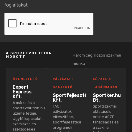
foglaltakat
A SPORTEVOLUTION
Három cég, közös szakmai
MÖGÖTT
munka
ÜZEMELTETŐ
PÁLYÁZATI
KÉPZÉS &
Expert
SZAKÉRTŐ
TANÁCSADÁS
Express
Sportfejlesztés
Sportker.hu
Kft.
Kft.
Bt.
A márka és a
TAO-
Sportszakmai
sportevolution.hu
pályázatok
oktatások,
üzemeltetője.
elkészítése,
online ÁSZF-
Ügyfélkapcsolat,
sportfejlesztési
tanácsadás és
számlázás és
programok
a szakmai
szerződéses