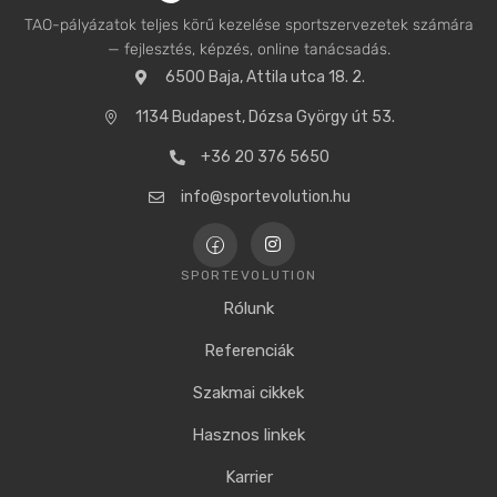
TAO-pályázatok teljes körű kezelése sportszervezetek számára
— fejlesztés, képzés, online tanácsadás.
6500 Baja, Attila utca 18. 2.
1134 Budapest, Dózsa György út 53.
+36 20 376 5650
info@sportevolution.hu
SPORTEVOLUTION
Rólunk
Referenciák
Szakmai cikkek
Hasznos linkek
Karrier