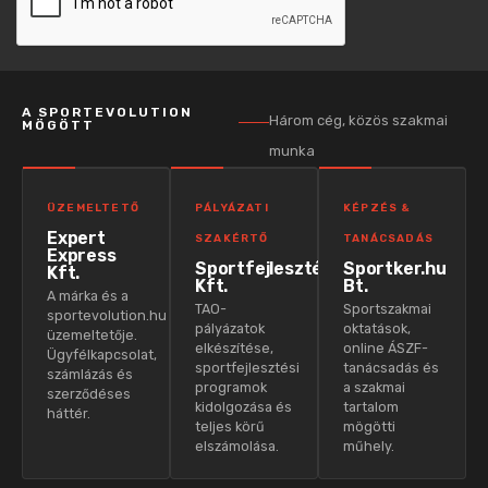
A SPORTEVOLUTION
Három cég, közös szakmai
MÖGÖTT
munka
ÜZEMELTETŐ
PÁLYÁZATI
KÉPZÉS &
Expert
SZAKÉRTŐ
TANÁCSADÁS
Express
Sportfejlesztés
Sportker.hu
Kft.
Kft.
Bt.
A márka és a
TAO-
Sportszakmai
sportevolution.hu
pályázatok
oktatások,
üzemeltetője.
elkészítése,
online ÁSZF-
Ügyfélkapcsolat,
sportfejlesztési
tanácsadás és
számlázás és
programok
a szakmai
szerződéses
kidolgozása és
tartalom
háttér.
teljes körű
mögötti
elszámolása.
műhely.