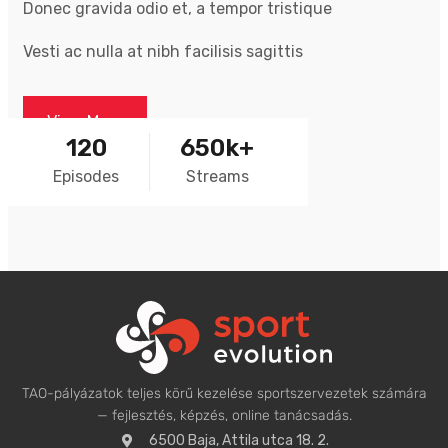
Donec gravida odio et, a tempor tristique
Vesti ac nulla at nibh facilisis sagittis
View More
120
650k+
Episodes
Streams
TAO-pályázatok teljes körű kezelése sportszervezetek számára
— fejlesztés, képzés, online tanácsadás.
6500 Baja, Attila utca 18. 2.