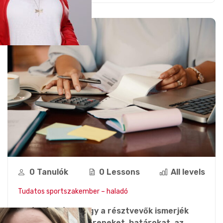
0 Tanulók
0 Lessons
All levels
Tudatos sportszakember – haladó
A képzés célja, hogy a résztvevők ismerjék
meg a szakmai szerepeket, határokat, az