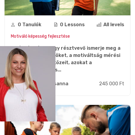
0 Tanulók
0 Lessons
All levels
Motiváló képesség fejlesztése
A képzés célja, hogy résztvevő ismerje meg a
motivációs eszközöket, a motiváltság mérési
és fejlesztési eszközeit, azokat a
kompetenciákat és...
Zsebi Zsuzsanna
245 000 Ft