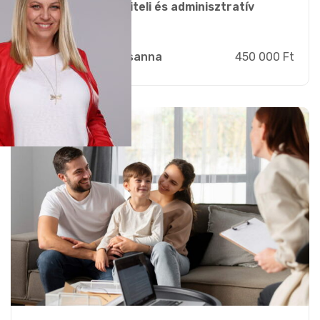
megteremtő ügyviteli és adminisztratív
folyamatok...
Zsebi Zsuzsanna
450 000 Ft