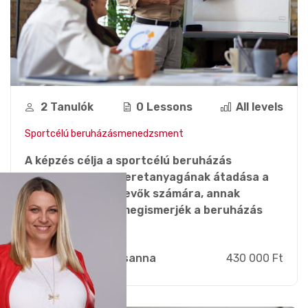
2 Tanulók
0 Lessons
All levels
Sportcélú beruházásmenedzsment
A képzés célja a sportcélú beruházás
menedzsment ismeretanyagának átadása a
képzésben résztvevők számára, annak
érdekében, hogy megismerjék a beruházás
menedzsment...
Zsebi Zsuzsanna
430 000 Ft