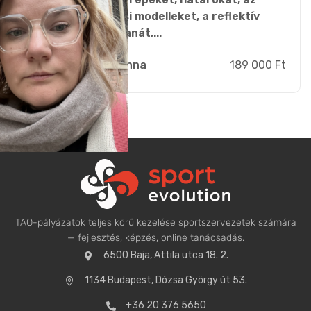
értékalapú döntési modelleket, a reflektív
tanulás módszertanát,...
Branauer Anna
189 000 Ft
TAO-pályázatok teljes körű kezelése sportszervezetek számára
— fejlesztés, képzés, online tanácsadás.
6500 Baja, Attila utca 18. 2.
1134 Budapest, Dózsa György út 53.
+36 20 376 5650