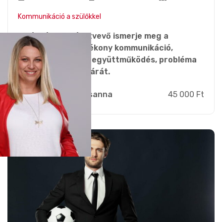
Kommunikáció a szülőkkel
A képzésben résztvevő ismerje meg a
szülőkkel való hatékony kommunikáció,
konfliktuskezelés, együttműködés, probléma
megoldás eszköztárát.
Zsebi Zsuzsanna
45 000 Ft