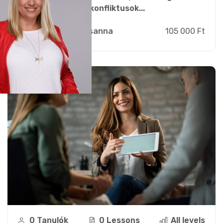
kommunikációt, a konfliktusok...
Zsebi Zsuzsanna
105 000 Ft
0 Tanulók
0 Lessons
All levels