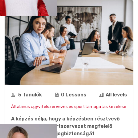
5 Tanulók
0 Lessons
All levels
Általános ügyvitelszervezés és sporttámogatás kezelése
A képzés célja, hogy a képzésben résztvevő
ismerje meg a sportszervezet megfelelő
gazdálkodását és jogbiztonságát