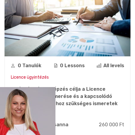
0 Tanulók
0 Lessons
All levels
Licence ügyintézés
A képzés célja A képzés célja a Licence
ügyintézés megismerése és a kapcsolódó
feladatok ellátásához szükséges ismeretek
megszerzése.
Zsebi Zsuzsanna
260 000 Ft