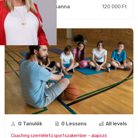
Zsebi Zsuzsanna
120 000 Ft
0 Tanulók
0 Lessons
All levels
Coaching szemléletű sportszakember – alapozó