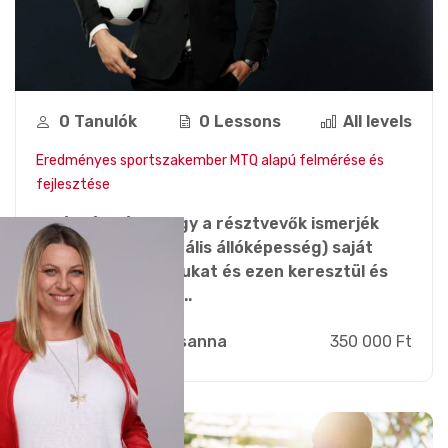
0 Tanulók
0 Lessons
All levels
Eredményes sportszakember MTQ alapú felmérése és
fejlesztése
A képzés célja, hogy a résztvevők ismerjék
meg az MTQ (Mentális állóképesség) saját
személyiségprofiljukat és ezen keresztül és
képesek legyenek...
Zsebi Zsuzsanna
350 000 Ft