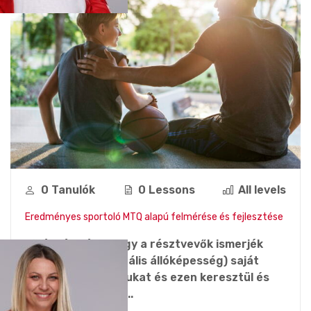
0 Tanulók
0 Lessons
All levels
Eredményes sportoló MTQ alapú felmérése és fejlesztése
A képzés célja, hogy a résztvevők ismerjék
meg az MTQ (Mentális állóképesség) saját
személyiségprofiljukat és ezen keresztül és
képesek legyenek...