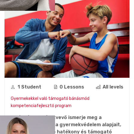
1 Student
0 Lessons
All levels
Gyermekekkel való támogató bánásmód
kompetenciafejlesztő program
A képzésben résztvevő ismerje meg a
gyermekek jogait, a gyermekvédelem alapjait,
a gyerekekkel való hatékony és támogató