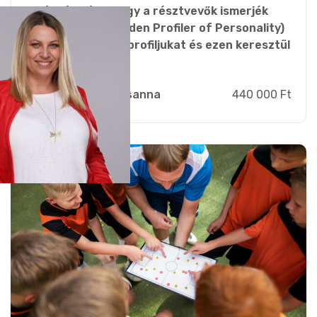
A képzés célja, hogy a résztvevők ismerjék
meg a GPOP© (Golden Profiler of Personality)
saját személyiségprofiljukat és ezen keresztül
fejlesszék...
Zsebi Zsuzsanna
440 000 Ft