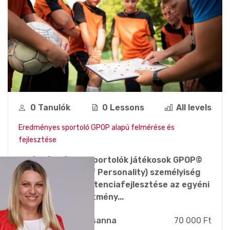
0 Tanulók
0 Lessons
All levels
Eredményes sportoló GPOP alapú felmérése és
fejlesztése
A képzés célja, a sportolók játékosok GPOP©
(Golden Profiler of Personality) személyiség
profil alapú kompetenciafejlesztése az egyéni
és a csapatteljesítmény...
Zsebi Zsuzsanna
70 000 Ft