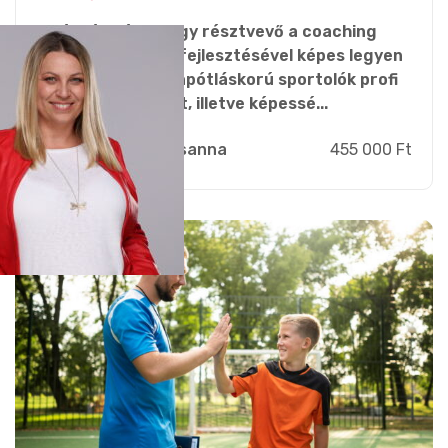
A képzés célja, hogy résztvevő a coaching
kompetenciáinak fejlesztésével képes legyen
támogatni az utánpótláskorú sportolók profi
sportolóvá válását, illetve képessé...
Zsebi Zsuzsanna
455 000 Ft