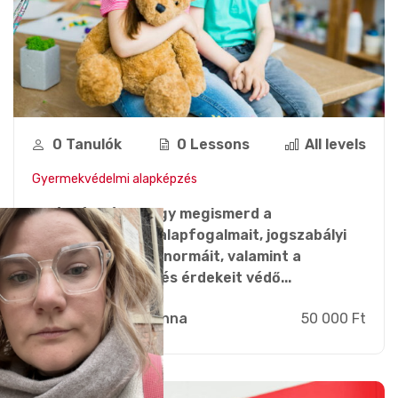
0 Tanulók
0 Lessons
All levels
Gyermekvédelmi alapképzés
A képzés célja, hogy megismerd a
gyermekvédelem alapfogalmait, jogszabályi
hátterét és etikai normáit, valamint a
gyermekek jogait és érdekeit védő...
Branauer Anna
50 000 Ft