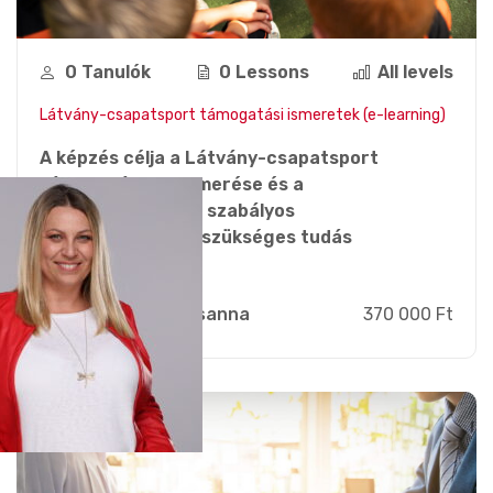
0 Tanulók
0 Lessons
All levels
Látvány-csapatsport támogatási ismeretek (e-learning)
A képzés célja a Látvány-csapatsport
támogatás megismerése és a
menedzseléséhez, szabályos
felhasználásához szükséges tudás
megszerzése.
Zsebi Zsuzsanna
370 000 Ft