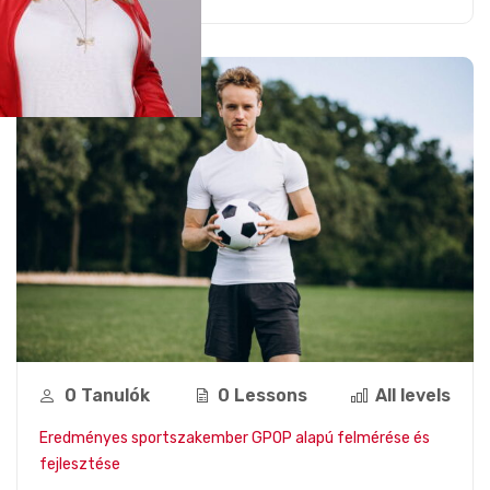
0 Tanulók
0 Lessons
All levels
Eredményes sportszakember GPOP alapú felmérése és
fejlesztése