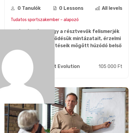
0 Tanulók
0 Lessons
All levels
Tudatos sportszakember – alapozó
A képzés célja, hogy a résztvevők felismerjék
saját szakmai működésük mintázatait, érzelmi
reakcióikat és döntéseik mögött húzódó belső
folyamatokat. A...
Admin Sport Evolution
105 000 Ft