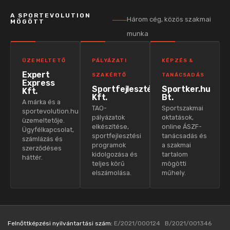
A SPORTEVOLUTION
Három cég, közös szakmai
MÖGÖTT
munka
ÜZEMELTETŐ
PÁLYÁZATI
KÉPZÉS &
Expert
SZAKÉRTŐ
TANÁCSADÁS
Express
Sportfejlesztés
Sportker.hu
Kft.
Kft.
Bt.
A márka és a
TAO-
Sportszakmai
sportevolution.hu
pályázatok
oktatások,
üzemeltetője.
elkészítése,
online ÁSZF-
Ügyfélkapcsolat,
sportfejlesztési
tanácsadás és
számlázás és
programok
a szakmai
szerződéses
kidolgozása és
tartalom
háttér.
teljes körű
mögötti
elszámolása.
műhely.
Felnőttképzési nyilvántartási szám:
E/2021/000124 B/2021/001346