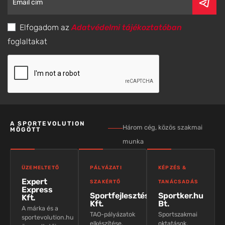
Elfogadom az
Adatvédelmi tájékoztatóban
foglaltakat
A SPORTEVOLUTION
Három cég, közös szakmai
MÖGÖTT
munka
ÜZEMELTETŐ
PÁLYÁZATI
KÉPZÉS &
Expert
SZAKÉRTŐ
TANÁCSADÁS
Express
Sportfejlesztés
Sportker.hu
Kft.
Kft.
Bt.
A márka és a
TAO-pályázatok
Sportszakmai
sportevolution.hu
elkészítése,
oktatások,