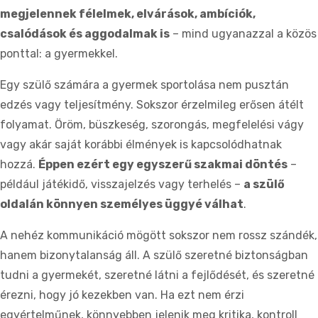
megjelennek félelmek, elvárások, ambíciók,
csalódások és aggodalmak is
– mind ugyanazzal a közös
ponttal: a gyermekkel.
Egy szülő számára a gyermek sportolása nem pusztán
edzés vagy teljesítmény. Sokszor érzelmileg erősen átélt
folyamat. Öröm, büszkeség, szorongás, megfelelési vágy
vagy akár saját korábbi élmények is kapcsolódhatnak
hozzá.
Éppen ezért egy egyszerű szakmai döntés
–
például játékidő, visszajelzés vagy terhelés –
a szülő
oldalán könnyen személyes üggyé válhat
.
A nehéz kommunikáció mögött sokszor nem rossz szándék,
hanem bizonytalanság áll. A szülő szeretné biztonságban
tudni a gyermekét, szeretné látni a fejlődését, és szeretné
érezni, hogy jó kezekben van. Ha ezt nem érzi
egyértelműnek, könnyebben jelenik meg kritika, kontroll